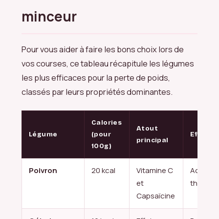
minceur
Pour vous aider à faire les bons choix lors de
vos courses, ce tableau récapitule les légumes
les plus efficaces pour la perte de poids,
classés par leurs propriétés dominantes.
Calories
Atout
Légume
(pour
Effet m
principal
100g)
Poivron
20 kcal
Vitamine C
Active l
et
thermo
Capsaïcine