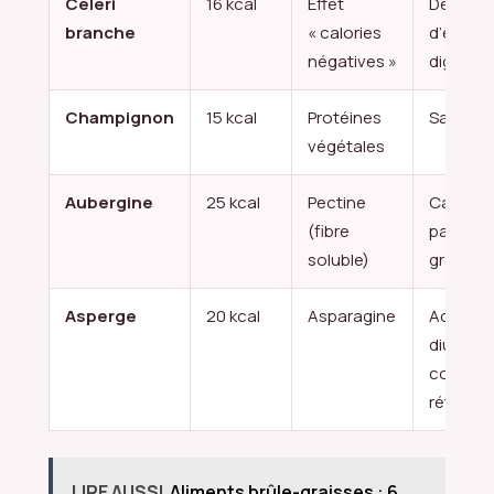
Céleri
16 kcal
Effet
Demande
branche
« calories
d’énergi
négatives »
digérer
Champignon
15 kcal
Protéines
Satiété 
végétales
Aubergine
25 kcal
Pectine
Capte u
(fibre
partie d
soluble)
graisses
Asperge
20 kcal
Asparagine
Action
diurétiq
contre l
rétentio
LIRE AUSSI
Aliments brûle-graisses : 6