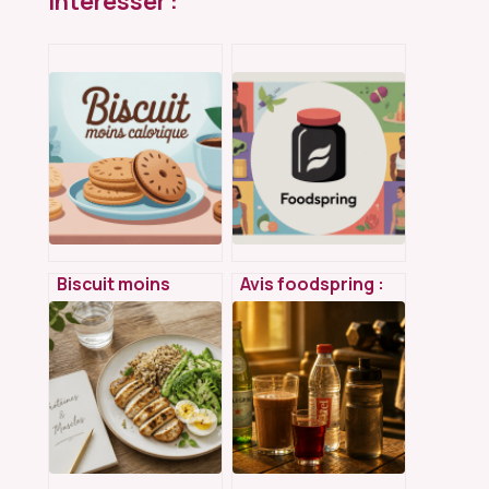
Intéresser :
Biscuit moins
Avis foodspring :
calorique :
ce qu’il faut
comment choisir
vraiment savoir
(ou faire) les bons
avant d’acheter
sans se priver