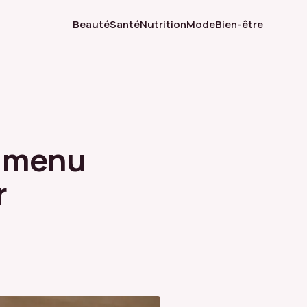
Beauté
Santé
Nutrition
Mode
Bien-être
n menu
r