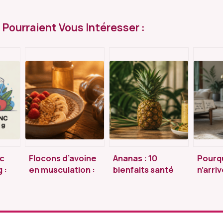
i Pourraient Vous Intéresser :
c
Flocons d’avoine
Ananas : 10
Pourqu
 :
en musculation :
bienfaits santé
n’arri
 et
optimiser sa prise
validés par la
maigrir
s
de masse et son
science et
bloca
énergie durable
conseils
métab
d’utilisation
hormo