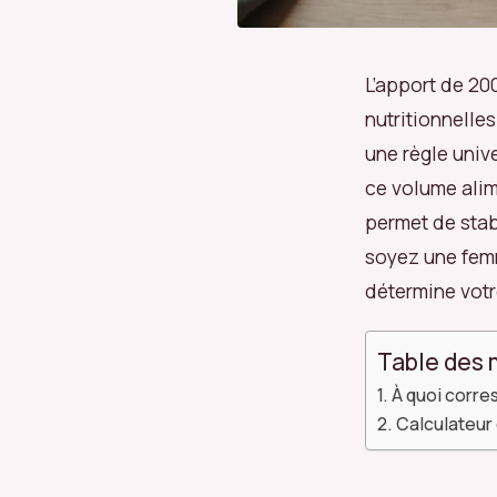
L’apport de 200
nutritionnelle
une règle univ
ce volume alim
permet de stab
soyez une femm
détermine votr
Table des 
À quoi corre
Calculateur