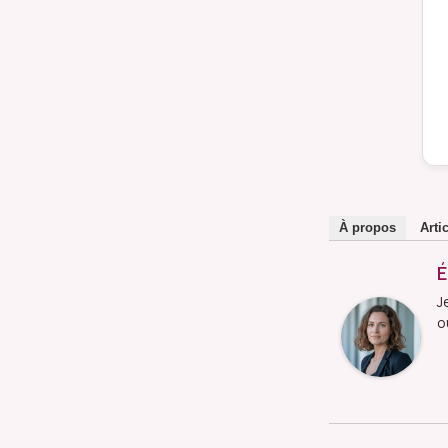
À propos
Arti
É
J
o