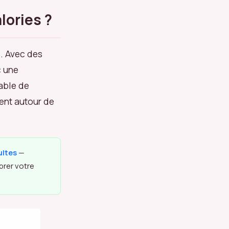
lories ?
. Avec des
c une
pable de
ment autour de
ultes
—
brer votre