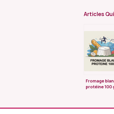
Articles Qu
Fromage blan
protéine 100 g
valeurs, choix
comparaison
utiles