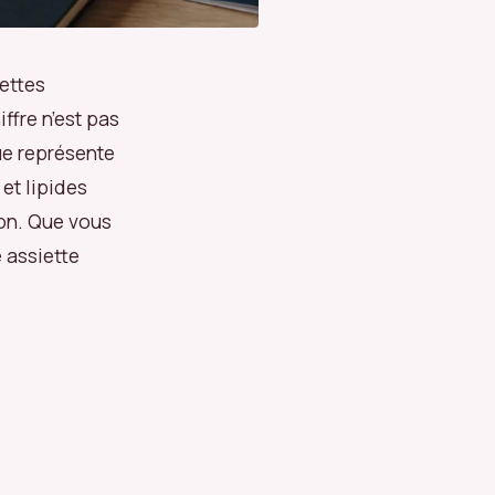
uettes
ffre n’est pas
ue représente
et lipides
ion. Que vous
 assiette