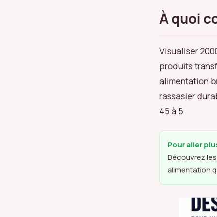
À quoi c
Visualiser 200
produits trans
alimentation b
rassasier dura
45 à 5
Pour aller plu
Découvrez les 
alimentation q