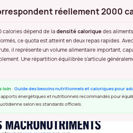
orrespondent réellement 2000 ca
0 calories dépend de la
densité calorique
des aliments
formés, ce quota est atteint en deux repas rapides. Ave
rute, il représente un volume alimentaire important, ca
blement. Une répartition équilibrée s’articule générale
s loin
:
Guide des besoins nutritionnels et caloriques pour ad
apports énergétiques et nutritionnels recommandés pour équili
uotidienne selon les standards officiels.