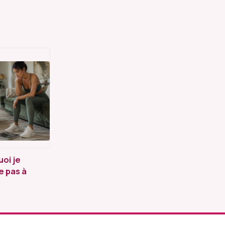
oi je
ve pas à
 : 4
ges
oliques et
naux