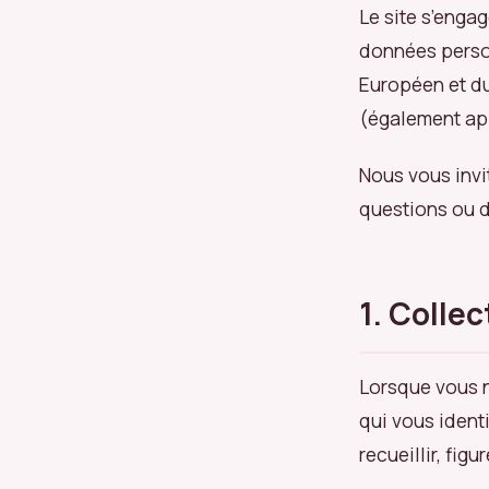
Le site s’engag
données person
Européen et du
(également app
Nous vous invi
questions ou 
1. Colle
Lorsque vous n
qui vous ident
recueillir, figur