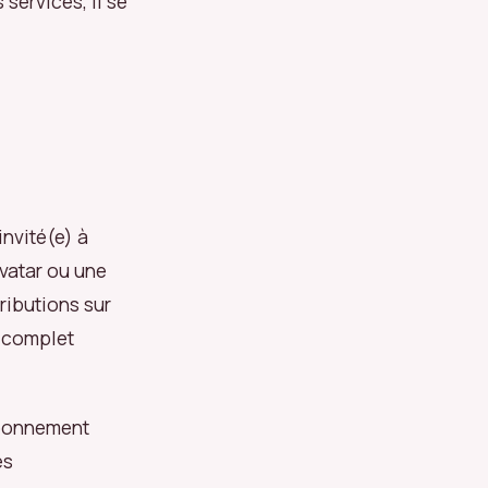
services, il se
invité(e) à
avatar ou une
ributions sur
m complet
abonnement
es