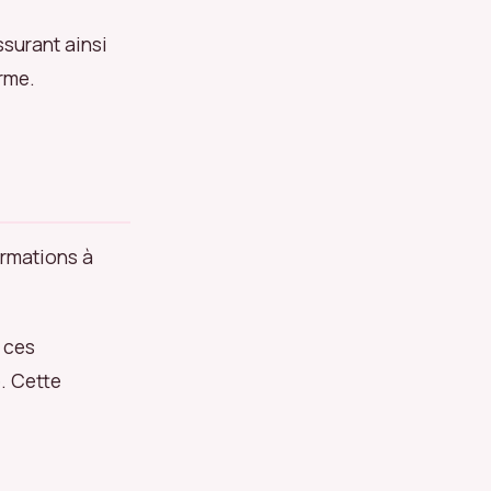
ssurant ainsi
rme.
ormations à
 ces
. Cette