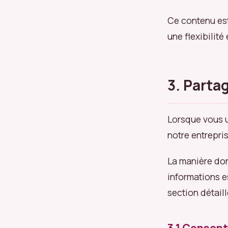
Ce contenu est
une flexibilit
3. Parta
Lorsque vous u
notre entrepri
La manière don
informations e
section détaill
3.1 Consent