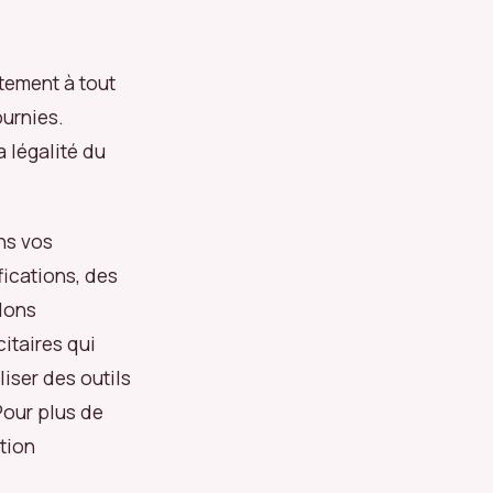
ntement à tout
ournies.
a légalité du
ns vos
ications, des
llons
itaires qui
iser des outils
Pour plus de
ction