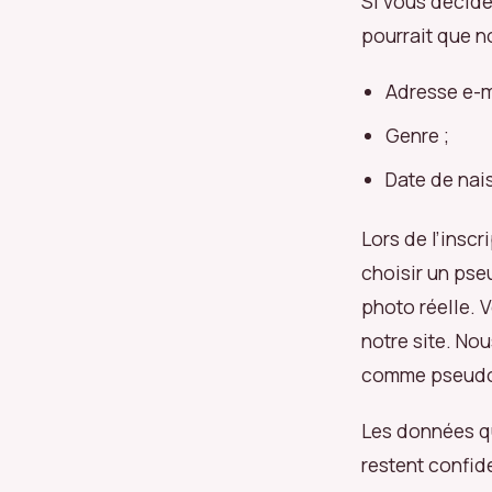
Si vous décide
pourrait que n
Adresse e-m
Genre ;
Date de nai
Lors de l’inscr
choisir un pse
photo réelle. 
notre site. No
comme pseudon
Les données qu
restent confid