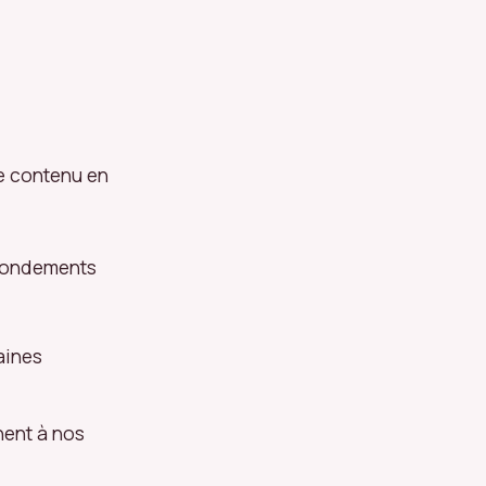
le contenu en
 fondements
aines
inent à nos