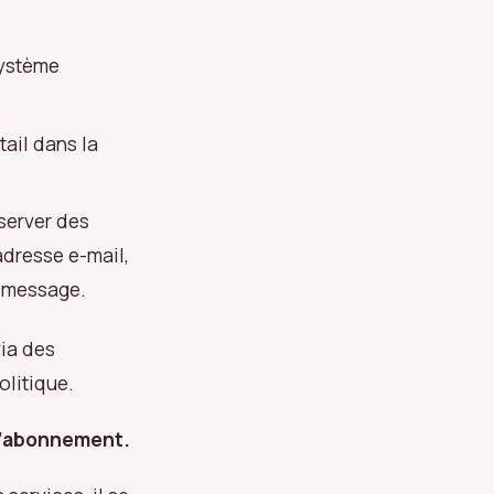
système
ail dans la
server des
adresse e-mail,
e message.
via des
olitique.
 l’abonnement.