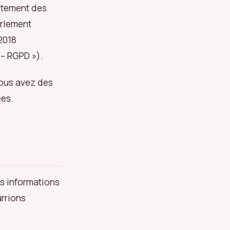
aitement des
arlement
 2018
 – RGPD »).
vous avez des
ées.
es informations
rrions