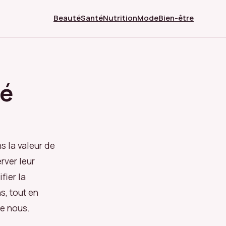
Beauté
Santé
Nutrition
Mode
Bien-être
té
s la valeur de
rver leur
fier la
s, tout en
de nous.