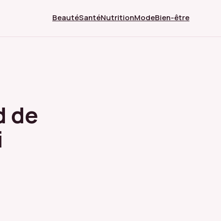
Beauté
Santé
Nutrition
Mode
Bien-être
d de
i