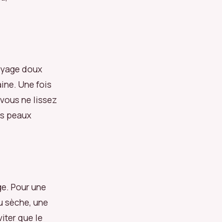
toyage doux
ine. Une fois
vous ne lissez
es peaux
ge. Pour une
u sèche, une
iter que le