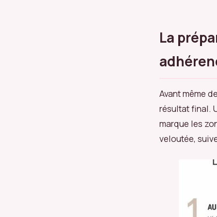
La prépa
adhérenc
Avant même de 
résultat final.
marque les zon
veloutée, suiv