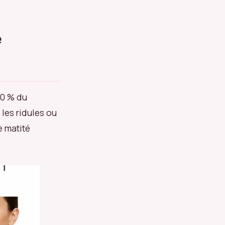
e
80 % du
 les ridules ou
 matité