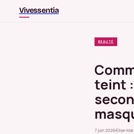
Vivessentia
BEAUTÉ
Comme
teint 
secon
masq
7 juin 2026
Élise-Mar
·