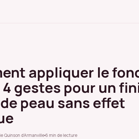
nt appliquer le fon
: 4 gestes pour un fin
de peau sans effet
ue
ie Quinson d’Armanville
6 min de lecture
·