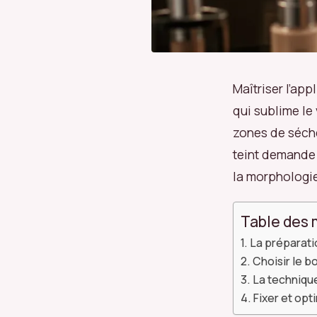
Maîtriser l’app
qui sublime le 
zones de sécher
teint demande 
la morphologie
Table des 
La préparati
Choisir le b
La techniqu
Fixer et opt