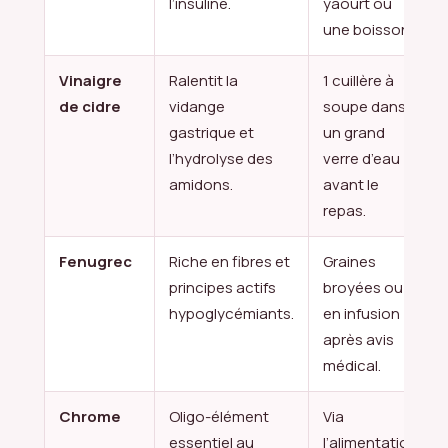
l’insuline.
yaourt ou
une boisson.
Vinaigre
Ralentit la
1 cuillère à
de cidre
vidange
soupe dans
gastrique et
un grand
l’hydrolyse des
verre d’eau
amidons.
avant le
repas.
Fenugrec
Riche en fibres et
Graines
principes actifs
broyées ou
hypoglycémiants.
en infusion
après avis
médical.
Chrome
Oligo-élément
Via
essentiel au
l’alimentation