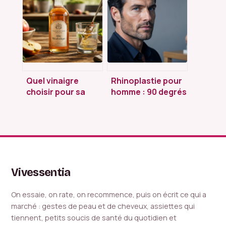
savoir et éviter
physiologique ou
illusion minceur ?
Quel vinaigre
Rhinoplastie pour
choisir pour sa
homme : 90 degrés
santé ? 0,4 g de
d’angle et soutien
sucre et 4 critères
renforcé pour un
pour ne pas se
nez viril
tromper
Vivessentia
On essaie, on rate, on recommence, puis on écrit ce qui a
marché : gestes de peau et de cheveux, assiettes qui
tiennent, petits soucis de santé du quotidien et