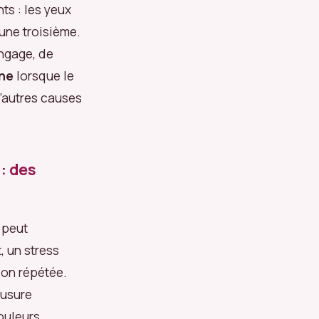
ts : les yeux
 une troisième.
angage, de
ène
lorsque le
’autres causes
 : des
 peut
 un stress
ion répétée.
 usure
ouleurs,