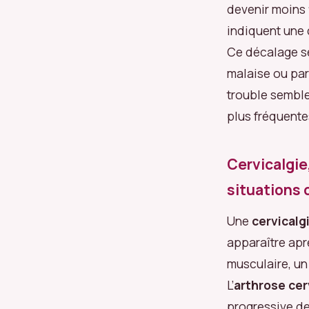
devenir moins 
indiquent une c
Ce décalage se
malaise ou par
trouble semble
plus fréquente
Cervicalgie
situations 
Une
cervicalg
apparaître apr
musculaire, un
L’
arthrose cer
progressive des