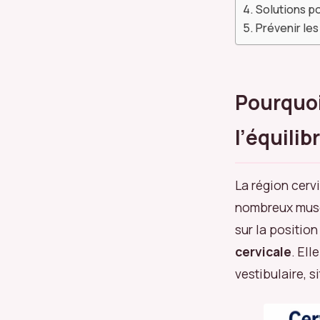
Solutions po
Prévenir les
Pourquoi
l’équilib
La région cervi
nombreux muscl
sur la positio
cervicale
. El
vestibulaire, si