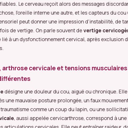
fiables. Le cerveau reçoit alors des messages discordan
hose, l’oreille interne une autre, et les capteurs du cou
nsoriel peut donner une impression d’instabilité, de t
fois de vertige. On parle souvent de
vertige cervicog
 lié à un dysfonctionnement cervical, après exclusion d
s.
, arthrose cervicale et tensions musculaires
différentes
ie
désigne une douleur du cou, aiguë ou chronique. Elle
ès une mauvaise posture prolongée, un faux mouvement,
 traumatisme comme un coup du lapin, ou une sollicitat
vicale
, aussi appelée cervicarthrose, correspond à une
 articulations cervicales. Elle peut entraîner raideur, d