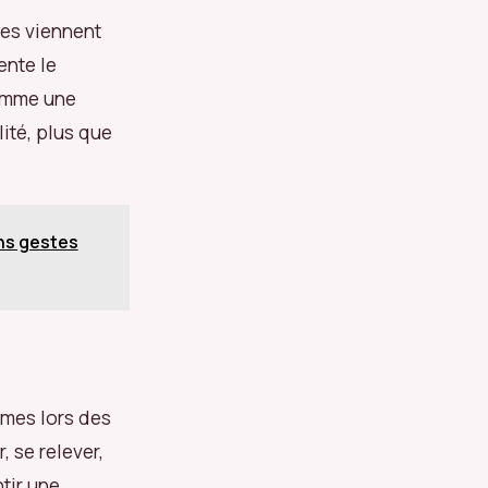
ges viennent
ente le
comme une
lité, plus que
ons gestes
ômes lors des
, se relever,
tir une