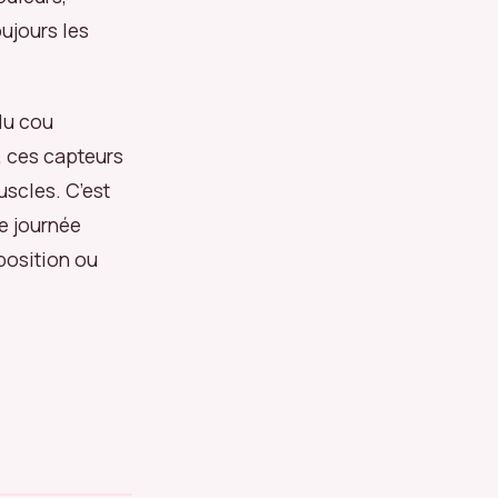
ujours les
du cou
, ces capteurs
uscles. C’est
e journée
position ou