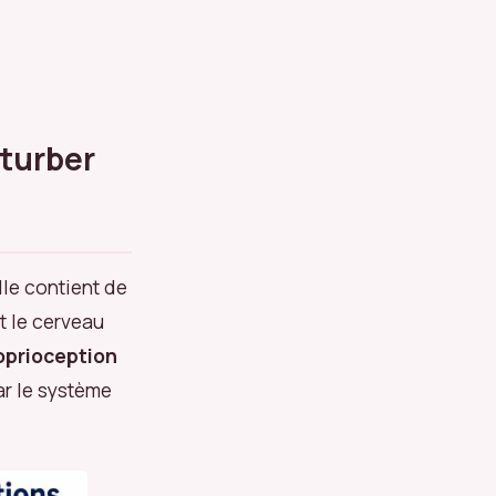
rturber
lle contient de
t le cerveau
oprioception
ar le système