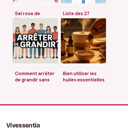
Sel rose de
Liste des 27
l’himalaya : quels
nouveaux actes
dangers réels pour
aide-soignant en
votre santé ?
pdf : le guide
complet à jour
Comment arrêter
Bien utiliser les
de grandir sans
huiles essentielles
danger : ce qu’il
: 3 règles de
faut vraiment
dilution et 5
savoir
précautions
indispensables
Vivessentia