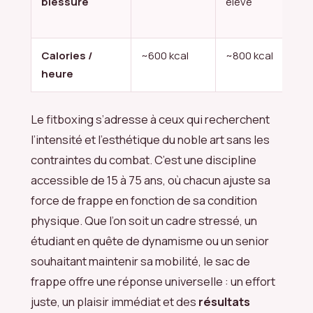
blessure
élevé
ma
ex
Calories /
~600 kcal
~800 kcal
~7
heure
Le fitboxing s’adresse à ceux qui recherchent
l’intensité et l’esthétique du noble art sans les
contraintes du combat. C’est une discipline
accessible de 15 à 75 ans, où chacun ajuste sa
force de frappe en fonction de sa condition
physique. Que l’on soit un cadre stressé, un
étudiant en quête de dynamisme ou un senior
souhaitant maintenir sa mobilité, le sac de
frappe offre une réponse universelle : un effort
juste, un plaisir immédiat et des
résultats