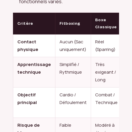
fonctionnels variés.
Boxe
Critère
Fitboxing
Cr
Classique
Contact
Aucun (Sac
Réel
Au
physique
uniquement)
(Sparring)
Apprentissage
Simplifié /
Très
Va
technique
Rythmique
exigeant /
(Ha
Long
Gy
Objectif
Cardio /
Combat /
Fo
principal
Défoulement
Technique
Co
ph
Risque de
Faible
Modéré à
Mo