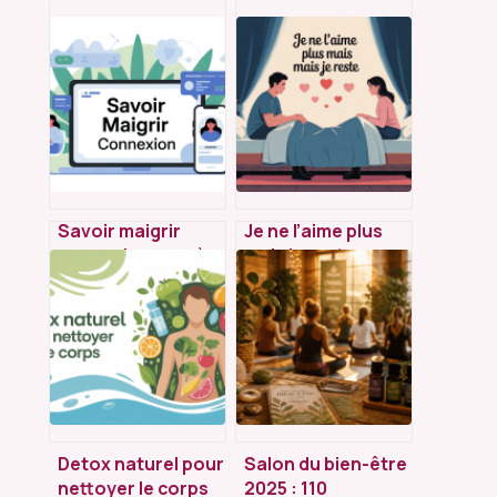
Savoir maigrir
Je ne l’aime plus
connexion : accès,
mais je reste :
problèmes
comprendre,
fréquents et
décider, se
solutions simples
protéger
Detox naturel pour
Salon du bien-être
nettoyer le corps
2025 : 110