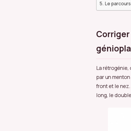
Le parcours 
Corriger
géniopl
La rétrogénie, 
par un menton s
front et le nez
long, le doubl