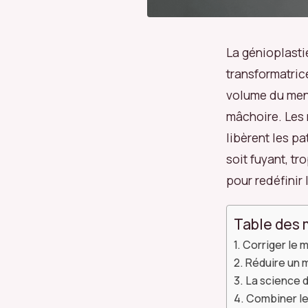
La génioplasti
transformatric
volume du ment
mâchoire. Les 
libèrent les p
soit fuyant, tr
pour redéfinir
Table des 
Corriger le 
Réduire un m
La science 
Combiner les