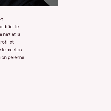
on
odifier le
le nez et la
ofil et
e le menton
ution pérenne