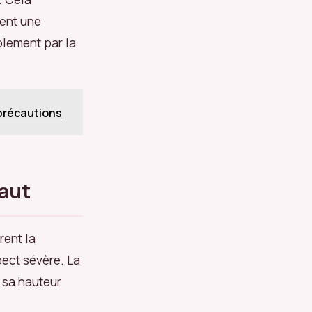
tent une
plement par la
 précautions
haut
rent la
ect sévère. La
 sa hauteur