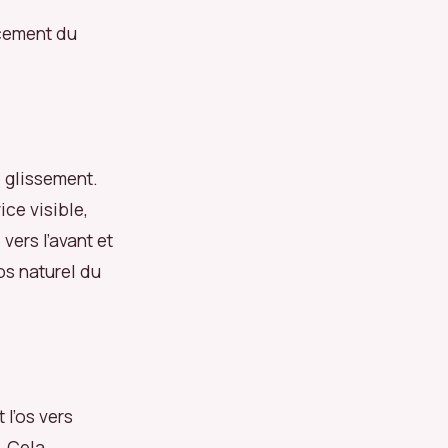
ncement du
 glissement.
ice visible,
vers l’avant et
os naturel du
 l’os vers
. Cela