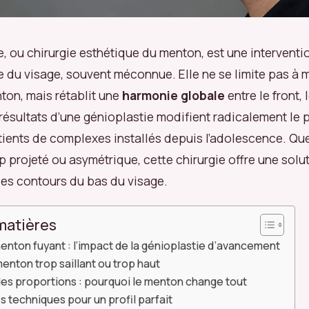
e, ou chirurgie esthétique du menton, est une interventi
e du visage, souvent méconnue. Elle ne se limite pas à m
on, mais rétablit une
harmonie globale
entre le front, 
résultats d’une génioplastie modifient radicalement le pr
atients de complexes installés depuis l’adolescence. Qu
op projeté ou asymétrique, cette chirurgie offre une sol
 les contours du bas du visage.
matières
menton fuyant : l’impact de la génioplastie d’avancement
enton trop saillant ou trop haut
des proportions : pourquoi le menton change tout
 techniques pour un profil parfait