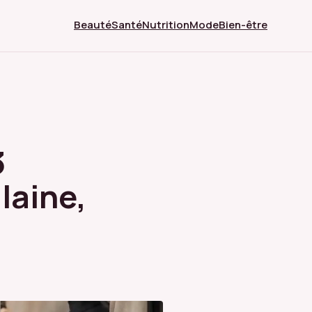
Beauté
Santé
Nutrition
Mode
Bien-être
3
laine,