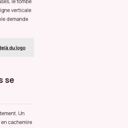
uses, le tombé
igne verticale
ample demande
delà du logo
s se
êtement. Un
e en cachemire