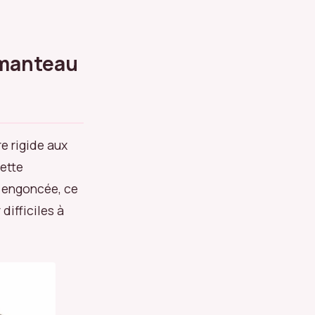
 manteau
e rigide aux
Cette
r engoncée, ce
 difficiles à