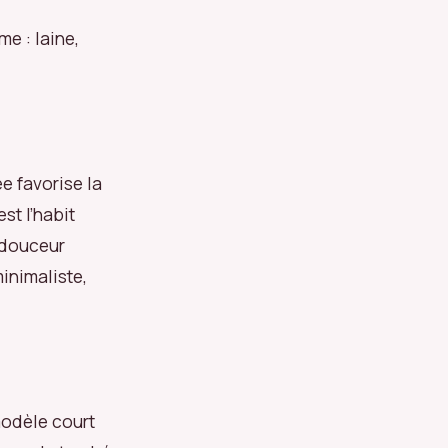
e : laine,
e favorise la
st l’habit
t douceur
inimaliste,
modèle court