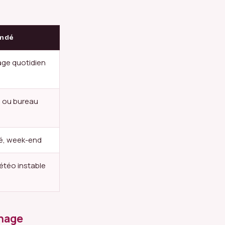
ndé
age quotidien
e ou bureau
é, week-end
étéo instable
nnage