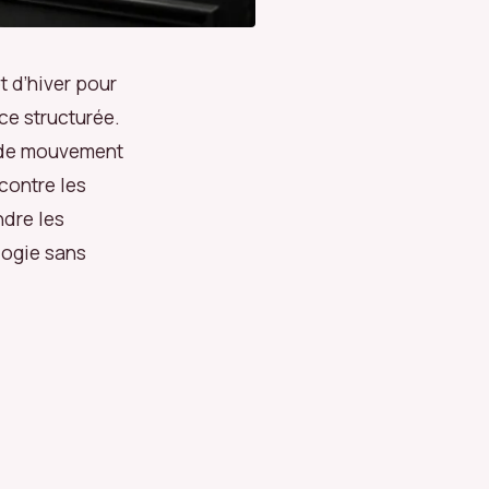
t d’hiver pour
èce structurée.
té de mouvement
contre les
ndre les
logie sans