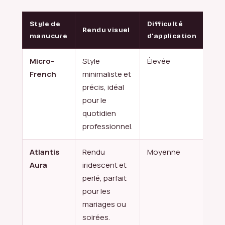
Style de
Difficulté
Occ
Rendu visuel
manucure
d’application
idé
Micro-
Style
Élevée
Quo
French
minimaliste et
pro
précis, idéal
pour le
quotidien
professionnel.
Atlantis
Rendu
Moyenne
Mar
Aura
iridescent et
soi
perlé, parfait
pour les
mariages ou
soirées.