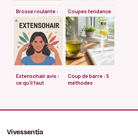
Brosse roulante :
Coupes tendance
comment choisir le
homme : les
bon modèle pour
meilleures idées
vos besoins
pour changer de
style sans faux
pas
Extensohair avis :
Coup de barre : 5
ce qu’il faut
méthodes
vraiment savoir
naturelles pour
avant d’acheter
retrouver de
l’énergie en moins
de 20 minutes
Vivessentia