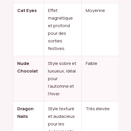
Cat Eyes
Effet
Moyenne
Sor
magnétique
fes
et profond
pour des
sorties
festives.
Nude
Style sobre et
Faible
Aut
Chocolat
luxueux, idéal
Hiv
pour
l’automne et
l’hiver.
Dragon
Style texturé
Très élevée
Évé
Nails
et audacieux
mo
pour les