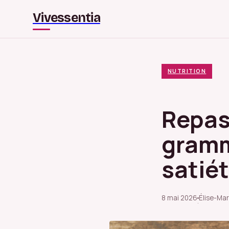
Vivessentia
NUTRITION
Repas 
gramm
satié
8 mai 2026
Élise-Mar
·