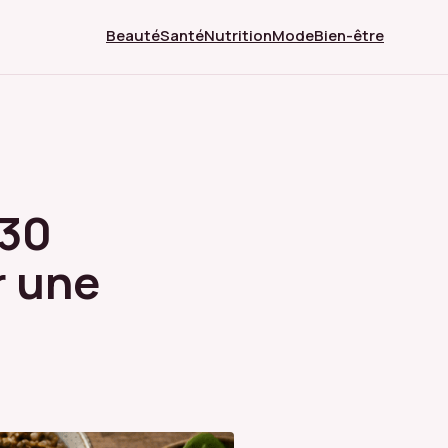
Beauté
Santé
Nutrition
Mode
Bien-être
 30
r une