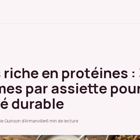
riche en protéines :
es par assiette pou
té durable
ie Quinson d’Armanville
6 min de lecture
·