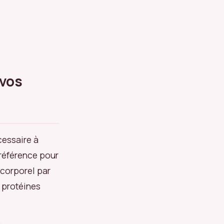
 vos
cessaire à
 référence pour
corporel par
 protéines