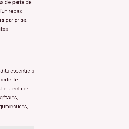
s de perte de
 d’un repas
es
par prise.
ités
dits essentiels
ande, le
ntiennent ces
gétales,
égumineuses,