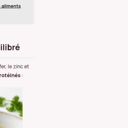
s aliments
ilibré
r, le zinc et
rotéinés
: