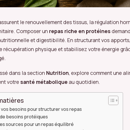
assurent le renouvellement des tissus, la régulation hor
itaire. Composer un
repas riche en protéines
demande
utritionnelle et digestibilité. En structurant vos apports
e récupération physique et stabilisez votre énergie grâc
gé.
lassé dans la section
Nutrition
, explore comment une al
ent votre
santé métabolique
au quotidien.
matières
os besoins pour structurer vos repas
 de besoins protéiques
es sources pour un repas équilibré