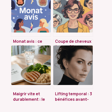
Monat avis : ce
Coupe de cheveux
qu’il faut vraiment
femme 50 ans avec
savoir avant de
lunettes : les looks
vous lancer
qui rajeunissent
vraiment
Maigrir vite et
Lifting temporal : 3
durablement : le
bénéfices avant-
déficit de 500
après pour un
calories et les 3
regard rajeuni et