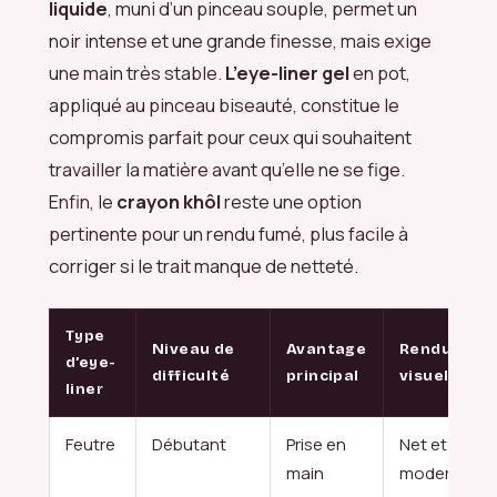
liquide
, muni d’un pinceau souple, permet un
noir intense et une grande finesse, mais exige
une main très stable.
L’eye-liner gel
en pot,
appliqué au pinceau biseauté, constitue le
compromis parfait pour ceux qui souhaitent
travailler la matière avant qu’elle ne se fige.
Enfin, le
crayon khôl
reste une option
pertinente pour un rendu fumé, plus facile à
corriger si le trait manque de netteté.
Type
Niveau de
Avantage
Rendu
d’eye-
difficulté
principal
visuel
liner
Feutre
Débutant
Prise en
Net et
main
moderne