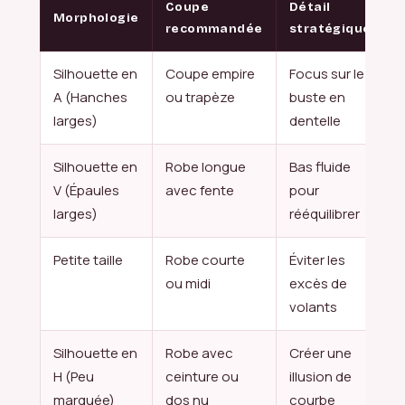
Coupe
Détail
Morphologie
recommandée
stratégique
Silhouette en
Coupe empire
Focus sur le
A (Hanches
ou trapèze
buste en
larges)
dentelle
Silhouette en
Robe longue
Bas fluide
V (Épaules
avec fente
pour
larges)
rééquilibrer
Petite taille
Robe courte
Éviter les
ou midi
excès de
volants
Silhouette en
Robe avec
Créer une
H (Peu
ceinture ou
illusion de
marquée)
dos nu
courbe