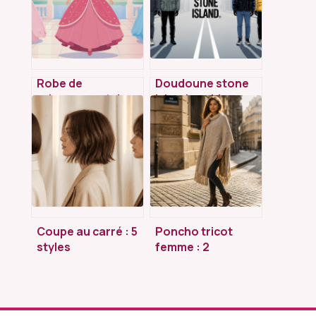
Robe de
Doudoune stone
princesse : styles,
island : guide
conseils et idées
complet pour bien
pour un look
choisir et éviter les
féerique
pièges
Coupe au carré : 5
Poncho tricot
styles
femme : 2
incontournables
rectangles et 3
pour révéler votre
astuces pour un
personnalité
rendu
professionnel