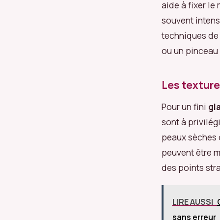
aide à fixer le
souvent intense
techniques d
ou un pinceau
Les texture
Pour un fini
gl
sont à privilé
peaux sèches o
peuvent être m
des points str
LIRE AUSSI
sans erreur