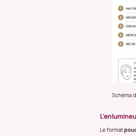
Schéma de
L’enlumineu
Le format
pou