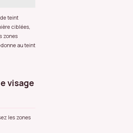
de teint
ière ciblées,
es zones
redonne au teint
le visage
isez les zones