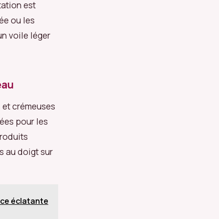
tation est
rée ou les
n voile léger
eau
es et crémeuses
dées pour les
roduits
s au doigt sur
nce éclatante