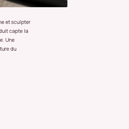
rne et sculpter
duit capte la
ée. Une
ture du