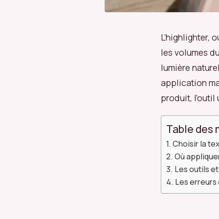
L’highlighter, 
les volumes du
lumière nature
application ma
produit, l’outi
Table des 
Choisir la te
Où appliquer
Les outils e
Les erreurs 