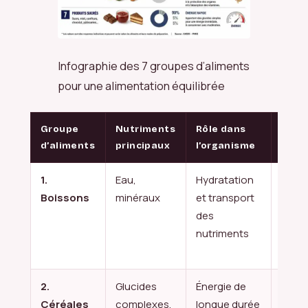
Infographie des 7 groupes d’aliments
pour une alimentation équilibrée
Groupe
Nutriments
Rôle dans
Exem
d’aliments
principaux
l’organisme
conc
1.
Eau,
Hydratation
Eau p
Boissons
minéraux
et transport
eau
des
gaze
nutriments
thé,
infus
2.
Glucides
Énergie de
Riz, 
Céréales
complexes,
longue durée
pain