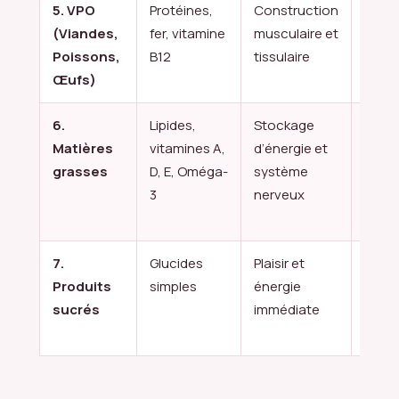
5. VPO
Protéines,
Construction
Poule
(Viandes,
fer, vitamine
musculaire et
saum
Poissons,
B12
tissulaire
œufs
Œufs)
lentil
6.
Lipides,
Stockage
Huile
Matières
vitamines A,
d’énergie et
d’oliv
grasses
D, E, Oméga-
système
beurr
3
nerveux
noix,
avoc
7.
Glucides
Plaisir et
Miel,
Produits
simples
énergie
choco
sucrés
immédiate
confi
pâtis