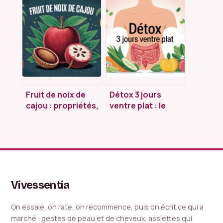
pomme de terre à
d’attaque : liste
l’eau : valeurs,
complète des 72
portions et impact
aliments autorisés
minceur
Fruit de noix de
Détox 3 jours
cajou : propriétés,
ventre plat : le
bienfaits et
guide complet
usages au
pour alléger votre
quotidien
silhouette
Vivessentia
On essaie, on rate, on recommence, puis on écrit ce qui a
marché : gestes de peau et de cheveux, assiettes qui