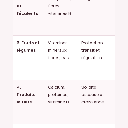
et
fibres,
comp
féculents
vitamines B
quino
pom
de te
3. Fruits et
Vitamines,
Protection,
Pomm
légumes
minéraux,
transit et
broco
fibres, eau
régulation
carot
agru
épina
4.
Calcium,
Solidité
Yaour
Produits
protéines,
osseuse et
from
laitiers
vitamine D
croissance
lait,
from
blanc