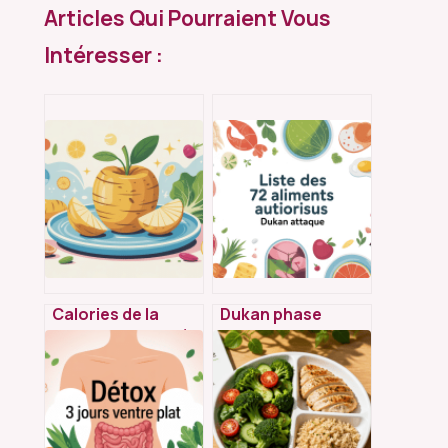
Articles Qui Pourraient Vous
Intéresser :
Calories de la
Dukan phase
pomme de terre à
d’attaque : liste
l’eau : valeurs,
complète des 72
portions et impact
aliments autorisés
minceur