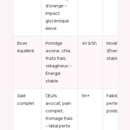
d’orange –
Impact
glycémique
élevé
Bowl
Porridge
4h à 5h
Modéré
équilibré
avoine, chia,
(Énergie
fruits frais,
stable)
oléagineux –
Énergie
stable
Salé
Œufs,
5h+
Faible (Idéa
complet
avocat, pain
perte de
complet,
poids)
fromage frais
– Idéal perte