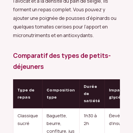
l’avocat et à la densité du pain de seigle, ils
forment un repas complet. Vous pouvez y
ajouter une poignée de pousses d’épinards ou
quelques tomates cerises pour l’apport en
micronutriments et en antioxydants.
Comparatif des types de petits-
déjeuners
Durée
Type de
Composition
Impact
de
repas
type
glycémiqu
satiété
Classique
Baguette,
1h30 à
Élevé (Pic
sucré
beurre,
2h
d’insuline)
confiture, jus