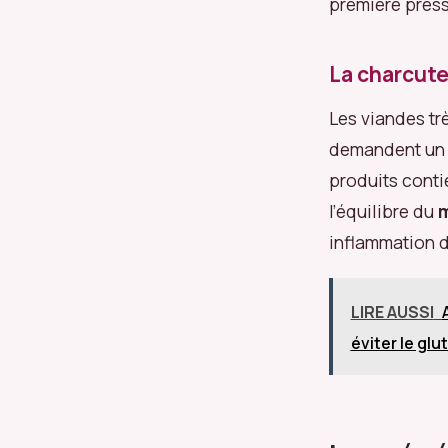
première press
La charcute
Les viandes trè
demandent un e
produits contie
l’équilibre du
m
inflammation d
LIRE AUSSI
éviter le gl