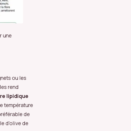
r une
gnets ou les
les rend
re lipidique
te température
préférable de
le d’olive de