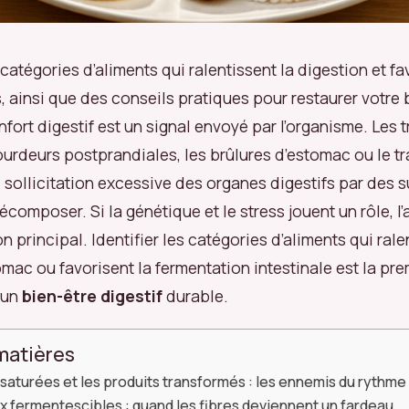
atégories d’aliments qui ralentissent la digestion et fa
 ainsi que des conseils pratiques pour restaurer votre 
onfort digestif est un signal envoyé par l’organisme. Les 
lourdeurs postprandiales, les brûlures d’estomac ou le tra
e sollicitation excessive des organes digestifs par des
omposer. Si la génétique et le stress jouent un rôle, l’
ion principal. Identifier les catégories d’aliments qui rale
tomac ou favorisent la fermentation intestinale est la pr
 un
bien-être digestif
durable.
matières
 saturées et les produits transformés : les ennemis du rythme
 fermentescibles : quand les fibres deviennent un fardeau