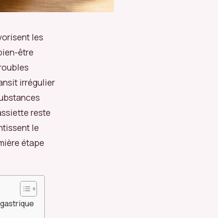
vorisent les
bien-être
troubles
nsit irrégulier
 substances
assiette reste
ntissent le
emière étape
 gastrique