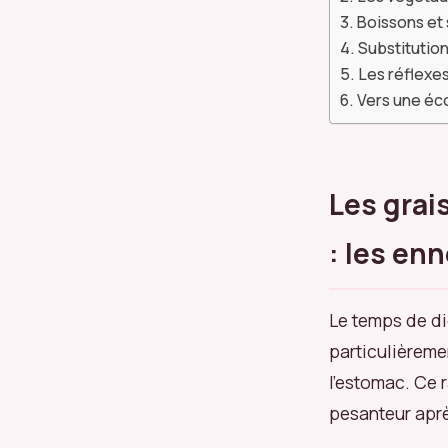
Boissons et s
Substitution
Les réflexe
Vers une éc
Les grai
: les en
Le temps de dig
particulièreme
l’estomac. Ce 
pesanteur aprè