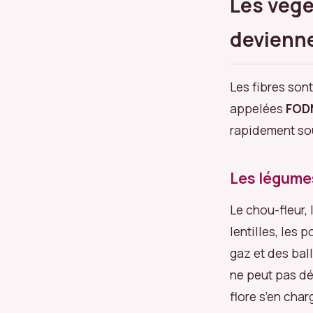
Les végé
devienn
Les fibres sont
appelées
FOD
rapidement sou
Les légumes
Le chou-fleur, 
lentilles, les 
gaz et des bal
ne peut pas dé
flore s’en cha