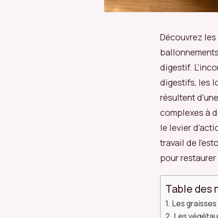
Découvrez les c
ballonnements,
digestif. L’inc
digestifs, les 
résultent d’un
complexes à déc
le levier d’act
travail de l’es
pour restaurer
Table des 
Les graisses
Les végétaux