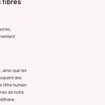
 fibres
ories,
ermentent
), ainsi que les
voquent des
 l’être humain
ries de notre
 méthane.