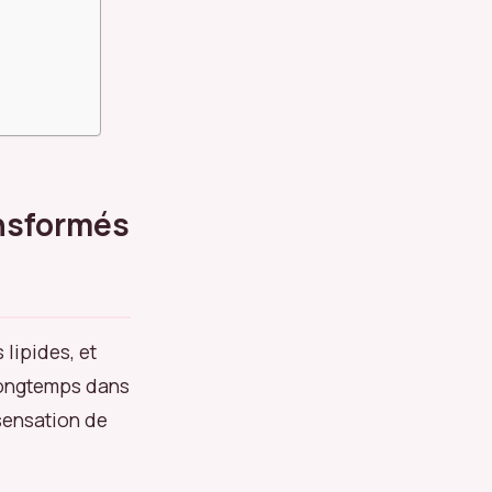
ansformés
 lipides, et
longtemps dans
sensation de