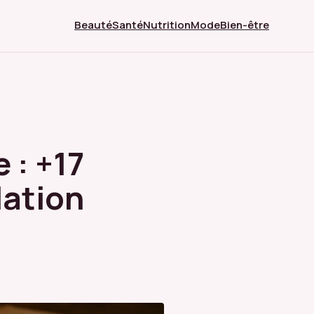
Beauté
Santé
Nutrition
Mode
Bien-être
: +17
lation