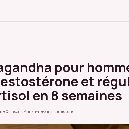
gandha pour homme 
testostérone et régu
rtisol en 8 semaines
rie Quinson d’Armanville
5 min de lecture
·