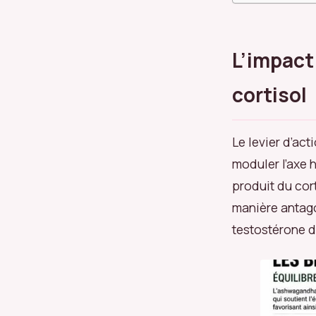
L’impact
cortisol
Le levier d’ac
moduler l’axe 
produit du cort
manière antagon
testostérone d