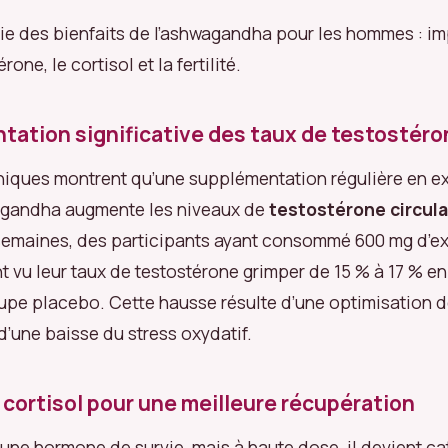
ie des bienfaits de l’ashwagandha pour les hommes : im
rone, le cortisol et la fertilité.
ation significative des taux de testostéro
niques montrent qu’une supplémentation régulière en ex
agandha augmente les niveaux de
testostérone circul
semaines, des participants ayant consommé 600 mg d’ex
t vu leur taux de testostérone grimper de 15 % à 17 % 
upe placebo. Cette hausse résulte d’une optimisation d
 d’une baisse du stress oxydatif.
 cortisol pour une meilleure récupération
 une hormone de survie, mais à haute dose, il devient cat