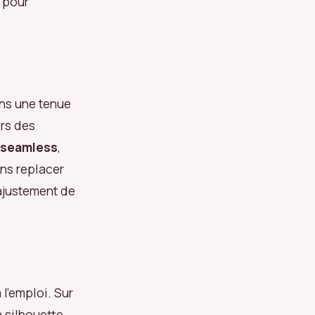
 pour
ans une tenue
ors des
 seamless
,
ans replacer
’ajustement de
 l’emploi. Sur
a silhouette.