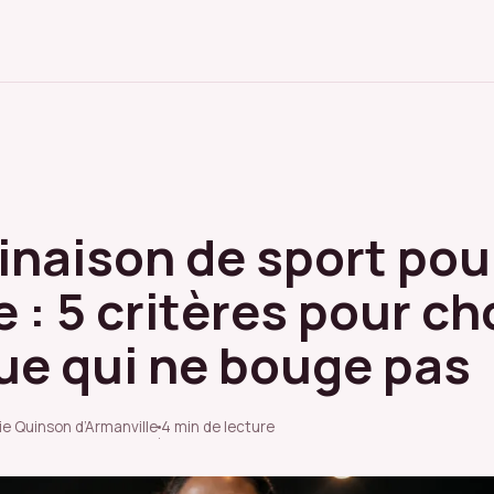
naison de sport pou
: 5 critères pour cho
nue qui ne bouge pas
ie Quinson d’Armanville
4 min de lecture
·