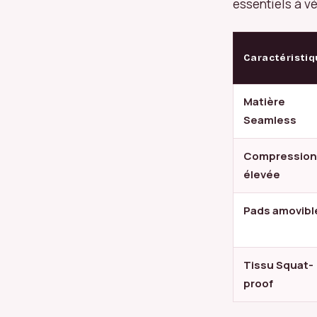
essentiels à vé
Caractéristi
Matière
Seamless
Compression
élevée
Pads amovibl
Tissu Squat-
proof