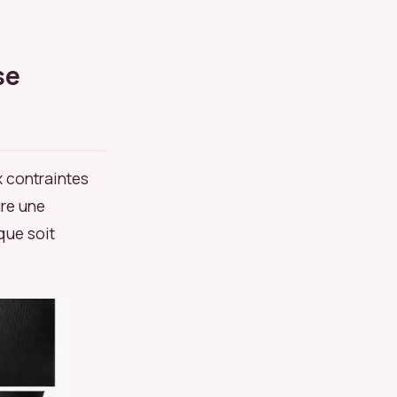
se
 contraintes
ure une
que soit