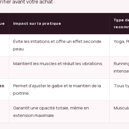
rifier avant votre achat :
Type d
que
Impact sur la pratique
recom
Évite les irritations et offre un effet seconde
Yoga, P
peau.
Maintient les muscles et réduit les vibrations.
Running
intense
es
Permet d’ajuster le galbe et le maintien de la
Tous ty
poitrine.
Garantit une opacité totale, même en
Muscul
extension maximale.