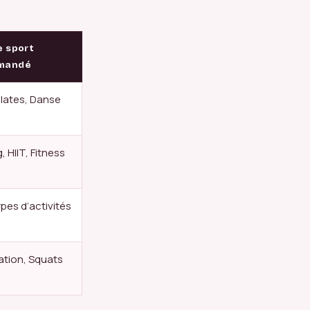
e sport
mandé
ilates, Danse
, HIIT, Fitness
pes d’activités
ation, Squats