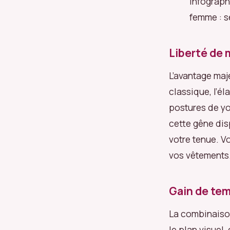
Infograph
femme : s
Liberté de
L’avantage maj
classique, l’é
postures de yo
cette gêne dis
votre tenue. Vo
vos vêtements
Gain de tem
La combinaison 
le plan visuel,