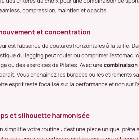
ie des critères de choix pour une combinaison de sport
eamless, compression, maintien et opacité.
 mouvement et concentration
eur est l’absence de coutures horizontales à la taille. D
lastique du legging peut rouler ou comprimer l’estomac l
ga ou des exercices de Pilates. Avec une
combinaison
paraît. Vous enchaînez les burpees ou les étirements s
tre esprit reste focalisé sur la performance et non sur l
.
ps et silhouette harmonisée
simplifie votre routine : c’est une pièce unique, prête à
 elle crée une ligne verticale ininterrompue qui allonge l