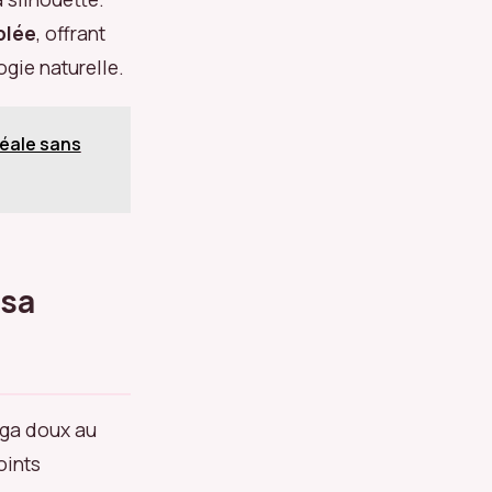
blée
, offrant
ogie naturelle.
déale sans
 sa
oga doux au
oints