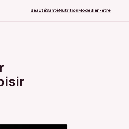
Beauté
Santé
Nutrition
Mode
Bien-être
r
isir