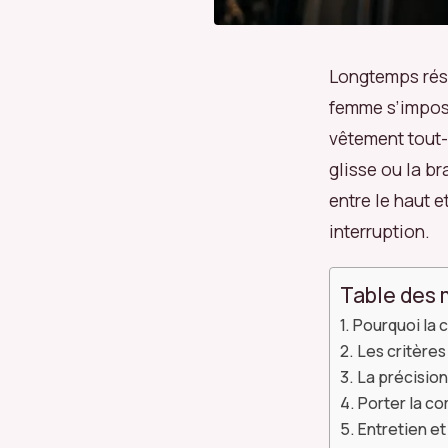
Longtemps rés
femme s’impose
vêtement tout-
glisse ou la b
entre le haut e
interruption.
Table des 
Pourquoi la 
Les critères
La précisio
Porter la co
Entretien et