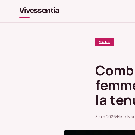
Vivessentia
MODE
Combi
femme 
la te
8 juin 2026
Élise-Mar
·