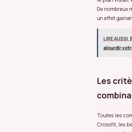
De nombreux m
un effet gainan
LIRE AUSSI
alourdir vot
Les crit
combina
Toutes les com
Crossfit, les b