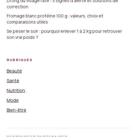
Lifting du visage raté : 3 signes d'alerte et solutions de
correction
Fromage blanc protéine 100 g : valeurs, choix et
comparaisons utiles
Se peser le soir : pourquoi enlever 1 à 2 kg pour retrouver
son vrai poids ?
RUBRIQUES
Beauté
Santé
Nutrition
Mode
Bien-être
RESSOURCES PARTENAIRES