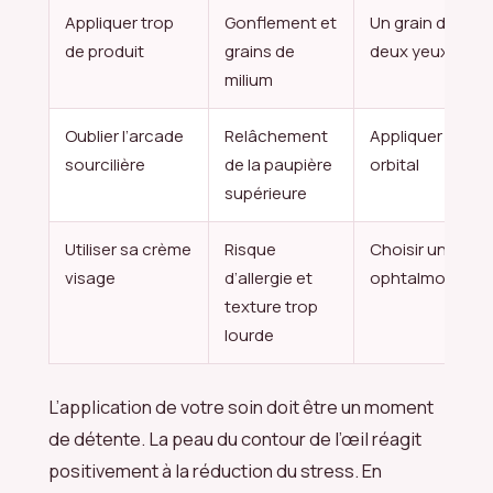
Appliquer trop
Gonflement et
Un grain de riz p
de produit
grains de
deux yeux
milium
Oublier l’arcade
Relâchement
Appliquer sur tou
sourcilière
de la paupière
orbital
supérieure
Utiliser sa crème
Risque
Choisir un soin 
visage
d’allergie et
ophtalmologiq
texture trop
lourde
L’application de votre soin doit être un moment
de détente. La peau du contour de l’œil réagit
positivement à la réduction du stress. En