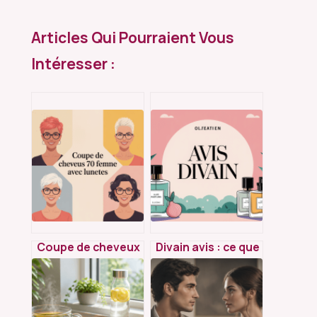
Articles Qui Pourraient Vous
Intéresser :
Coupe de cheveux
Divain avis : ce que
femme 70 ans avec
pensent vraiment
lunettes : les
les utilisateurs des
meilleures idées à
parfums inspirés
adopter