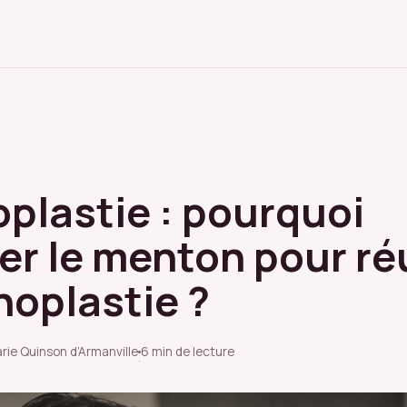
oplastie : pourquoi
er le menton pour ré
noplastie ?
rie Quinson d’Armanville
6 min de lecture
·