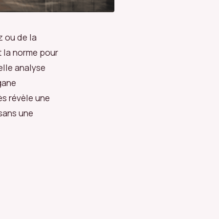
 ou de la
t la norme pour
elle analyse
rgane
ès révèle une
 sans une