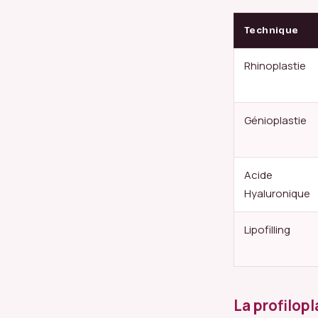
Technique
Rhinoplastie
Génioplastie
Acide
Hyaluronique
Lipofilling
La profilopl