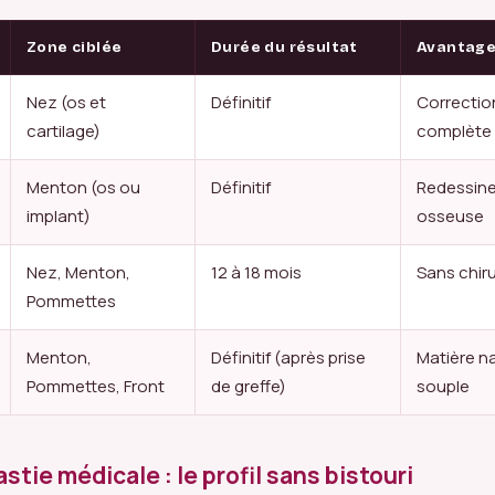
Zone ciblée
Durée du résultat
Avantag
Nez (os et
Définitif
Correction
cartilage)
complète
Menton (os ou
Définitif
Redessine
implant)
osseuse
Nez, Menton,
12 à 18 mois
Sans chiru
Pommettes
Menton,
Définitif (après prise
Matière na
Pommettes, Front
de greffe)
souple
astie médicale : le profil sans bistouri