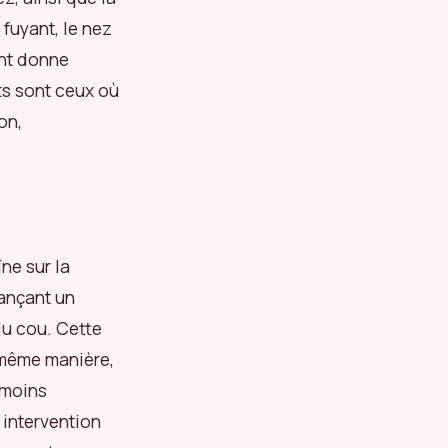
 fuyant, le nez
ent donne
nts sont ceux où
on,
ne sur la
vançant un
du cou. Cette
a même manière,
 moins
intervention