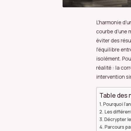
L’harmonie d’u
courbe d’une m
éviter des résu
l’équilibre ent
isolément. Pou
réalité : la co
intervention s
Table des 
Pourquoi l’an
Les différen
Décrypter le
Parcours pat