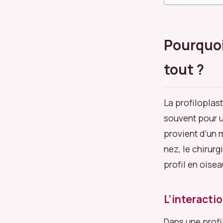
Pourquoi
tout ?
La profiloplas
souvent pour u
provient d’un 
nez, le chirurg
profil en oise
L’interacti
Dans une profil