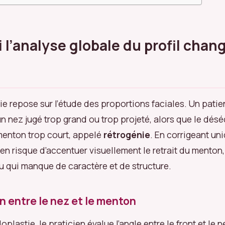
 l’analyse globale du profil chang
tie repose sur l’étude des proportions faciales. Un patie
n nez jugé trop grand ou trop projeté, alors que le désé
menton trop court, appelé
rétrogénie
. En corrigeant un
ien risque d’accentuer visuellement le retrait du menton
au qui manque de caractère et de structure.
on entre le nez et le menton
oplastie, le praticien évalue l’angle entre le front et le n