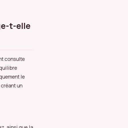
e-t-elle
nt consulte
quilibre
iquement le
, créant un
ez, ainsi que la