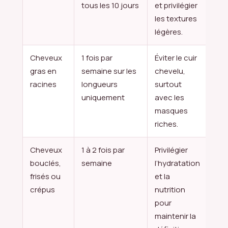
tous les 10 jours
et privilégier
les textures
légères.
Cheveux
1 fois par
Éviter le cuir
gras en
semaine sur les
chevelu,
racines
longueurs
surtout
uniquement
avec les
masques
riches.
Cheveux
1 à 2 fois par
Privilégier
bouclés,
semaine
l’hydratation
frisés ou
et la
crépus
nutrition
pour
maintenir la