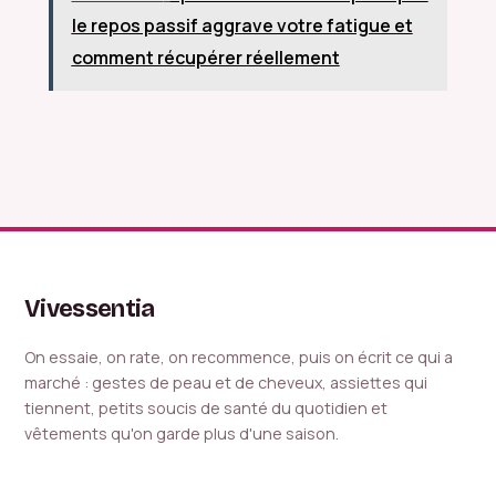
erreurs qui grisent
techniques
le repos passif aggrave votre fatigue et
le regard
naturelles pour un
fini soyeux
comment récupérer réellement
Vivessentia
On essaie, on rate, on recommence, puis on écrit ce qui a
marché : gestes de peau et de cheveux, assiettes qui
tiennent, petits soucis de santé du quotidien et
vêtements qu'on garde plus d'une saison.