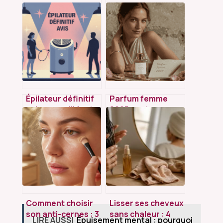
Épilateur définitif
Parfum femme
avis : ce qu’il faut
2025 : entre
vraiment savoir
innovation durable
avant d’acheter
et retour à
l’essentiel,
comment choisir
votre signature ?
Comment choisir
Lisser ses cheveux
son anti-cernes : 3
sans chaleur : 4
LIRE AUSSI
Épuisement mental : pourquoi