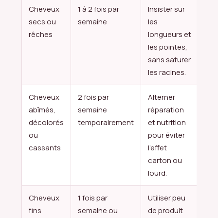
Cheveux
1 à 2 fois par
Insister sur
secs ou
semaine
les
rêches
longueurs et
les pointes,
sans saturer
les racines.
Cheveux
2 fois par
Alterner
abîmés,
semaine
réparation
décolorés
temporairement
et nutrition
ou
pour éviter
cassants
l’effet
carton ou
lourd.
Cheveux
1 fois par
Utiliser peu
fins
semaine ou
de produit