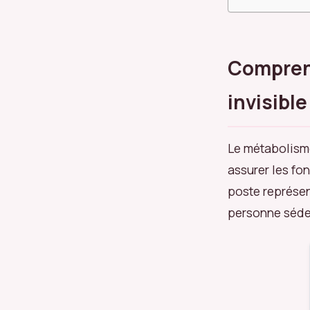
Comprend
invisible
Le métabolisme
assurer les fo
poste représe
personne séde