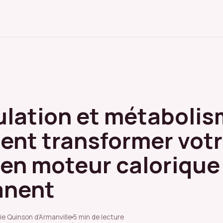
lation et métabolis
nt transformer vot
 en moteur calorique
anent
ie Quinson d’Armanville
5 min de lecture
·