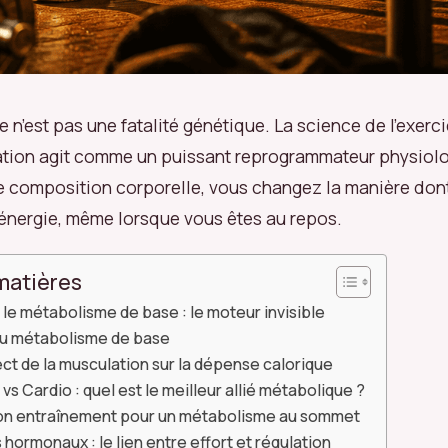
 n’est pas une fatalité génétique. La science de l’exer
ation agit comme un puissant reprogrammateur physiolo
e composition corporelle, vous changez la manière dont
énergie, même lorsque vous êtes au repos.
matières
e métabolisme de base : le moteur invisible
du métabolisme de base
ect de la musculation sur la dépense calorique
vs Cardio : quel est le meilleur allié métabolique ?
on entraînement pour un métabolisme au sommet
 hormonaux : le lien entre effort et régulation