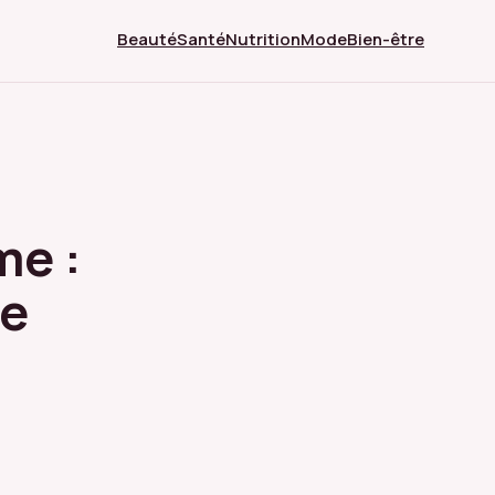
Beauté
Santé
Nutrition
Mode
Bien-être
me :
re