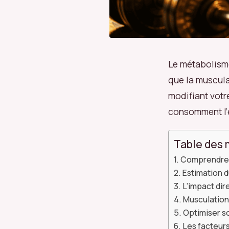
Le métabolisme
que la muscul
modifiant votr
consomment l’
Table des 
Comprendre l
Estimation 
L’impact dir
Musculation 
Optimiser s
Les facteurs