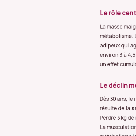
Le rôle cen
La masse maigr
métabolisme. L
adipeux qui ag
environ 3 à 4,
un effet cumul
Le déclin mé
Dès 30 ans, le
résulte de la
s
Perdre 3 kg de
La musculation 