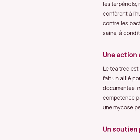
les terpénols,
confèrent à l’h
contre les bac
saine, à condi
Une action 
Le tea tree es
fait un allié p
documentée, n
compétence per
une mycose per
Un soutien 