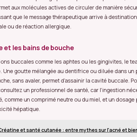
rmet aux molécules actives de circuler de manière sécu
issant que le message thérapeutique arrive à destination
cale ou de réaction allergique.
le et les bains de bouche
ions buccales comme les aphtes ou les gingivites, le tea 
e. Une goutte mélangée au dentifrice ou diluée dans un 
che, sans avaler, permet d’assainir la cavité buccale. P
 consultez un professionnel de santé, car l’ingestion néc
é, comme un comprimé neutre ou du miel, et un dosage 
xicité hépatique.
Créatine et santé cutanée : entre mythes sur l'acné et bien