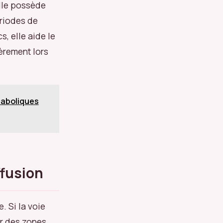
elle possède
ériodes de
s, elle aide le
èrement lors
taboliques
ffusion
 Si la voie
er des zones