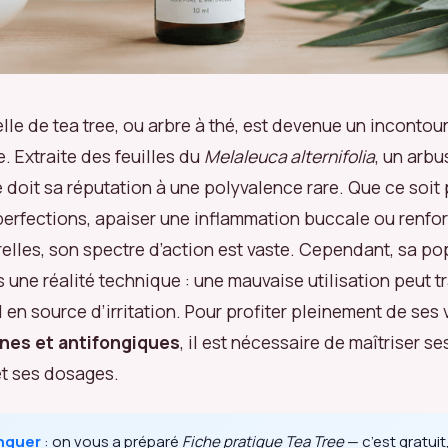
elle de tea tree, ou arbre à thé, est devenue un inconto
. Extraite des feuilles du
Melaleuca alternifolia
, un arbu
le doit sa réputation à une polyvalence rare. Que ce soit
erfections, apaiser une inflammation buccale ou renfor
elles, son spectre d’action est vaste. Cependant, sa po
s une réalité technique : une mauvaise utilisation peut 
 en source d’irritation. Pour profiter pleinement de ses 
nes et antifongiques
, il est nécessaire de maîtriser s
et ses dosages.
nquer
: on vous a préparé
Fiche pratique Tea Tree
— c’est gratuit,