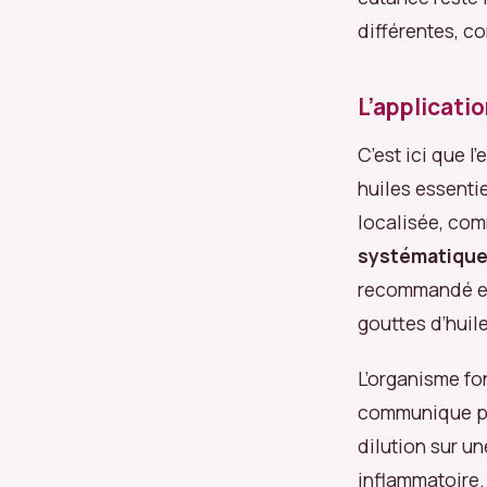
différentes, c
L’applicatio
C’est ici que l’
huiles essentie
localisée, com
systématiqu
recommandé est
gouttes d’huil
L’organisme f
communique par
dilution sur u
inflammatoire.