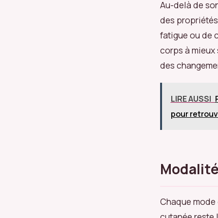
Au-delà de son
des propriétés
fatigue ou de c
corps à mieux 
des changement
LIRE AUSSI
pour retrouv
Modalités
Chaque mode d’
cutanée reste 