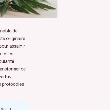
urnable de
ste originaire
 pour assainir
cer les
pularité
transformer ce
vertus
es protocoles
 en fin