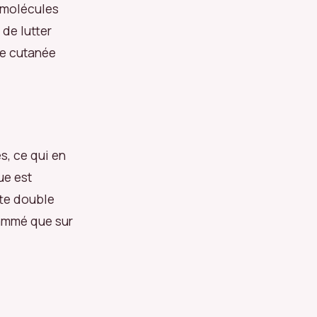
 molécules
 de lutter
re cutanée
s, ce qui en
ue est
tte double
ammé que sur