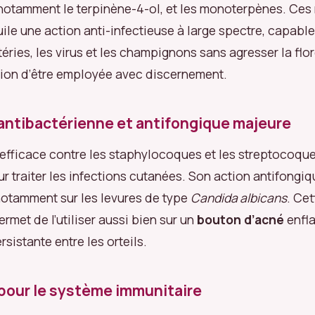
 notamment le terpinène-4-ol, et les monoterpènes. Ces
uile une action anti-infectieuse à large spectre, capable
téries, les virus et les champignons sans agresser la flo
tion d’être employée avec discernement.
antibactérienne et antifongique majeure
t efficace contre les staphylocoques et les streptocoque
our traiter les infections cutanées. Son action antifongiq
otamment sur les levures de type
Candida albicans
. Ce
met de l’utiliser aussi bien sur un
bouton d’acné
enfl
sistante entre les orteils.
pour le système immunitaire