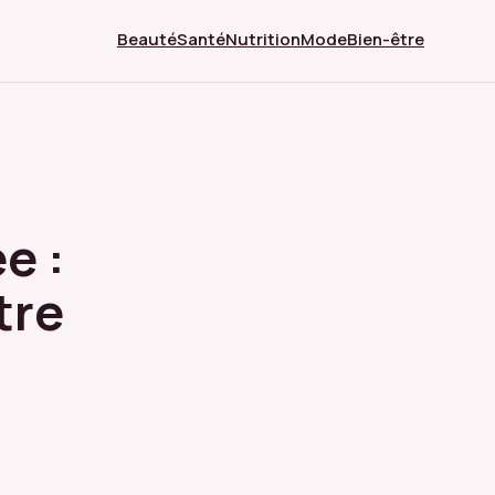
Beauté
Santé
Nutrition
Mode
Bien-être
e :
tre