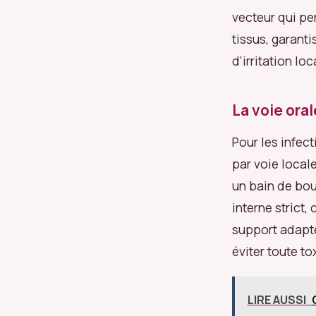
vecteur qui pe
tissus, garant
d’irritation lo
La voie ora
Pour les infect
par voie local
un bain de bou
interne strict,
support adapt
éviter toute to
LIRE AUSSI