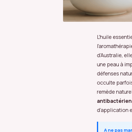
L’huile essenti
l’aromathérapie
d’Australie, el
une peau à imp
défenses natur
occulte parfoi
remède naturel
antibactérien
d’application 
A ne pas ma