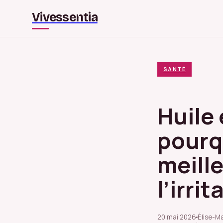
Vivessentia
SANTÉ
Huile 
pourqu
meille
l’irrit
20 mai 2026
Élise-Ma
·