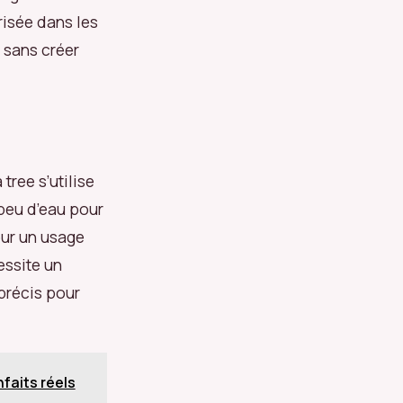
risée dans les
 sans créer
tree s’utilise
peu d’eau pour
our un usage
essite un
précis pour
faits réels