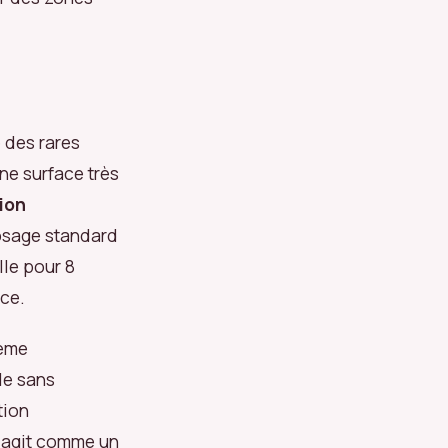
e des rares
une surface très
tion
osage standard
lle pour 8
uce.
tème
le sans
tion
e agit comme un