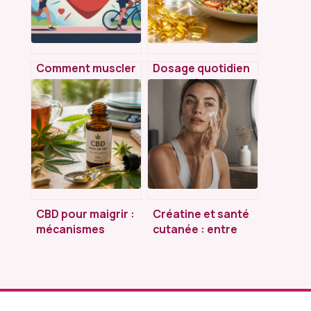
Comment muscler
Dosage quotidien
son cœur
des oméga 3 : le
durablement sans
guide pour
mettre sa santé en
calculer vos
danger
besoins réels
CBD pour maigrir :
Créatine et santé
mécanismes
cutanée : entre
d’action, formes
mythes sur l’acné
adaptées et
et bienfaits réels
conseils
d’utilisation