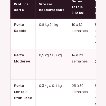
Durée
Nivea
Profil de
Vitesse
totale
flexibi
perte
hebdomadaire
(-10 kg)
alimen
Perte
0,8 kg à 1 kg
10 à 12
Strict
Rapide
semaines
d’écar
sport
régulie
Perte
0,5 kg à 0,7 kg
14 à 20
Équilib
Modérée
semaines
(usag
modér
la rése
Perte
0,3 kg à 0,4 kg
25 à 30
Souple
Lente /
semaines
social
Stabilisée
riche,
activit