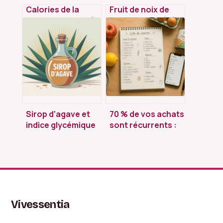
Calories de la
Fruit de noix de
pomme de terre à
cajou : propriétés,
l’eau : valeurs,
bienfaits et
portions et impact
usages au
minceur
quotidien
Sirop d’agave et
70 % de vos achats
indice glycémique
sont récurrents :
faible : atout
la méthode pour
santé ou illusion ?
structurer votre
liste de courses
Vivessentia