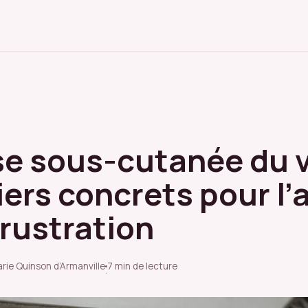
se sous-cutanée du 
viers concrets pour l’
frustration
arie Quinson d’Armanville
7 min de lecture
·