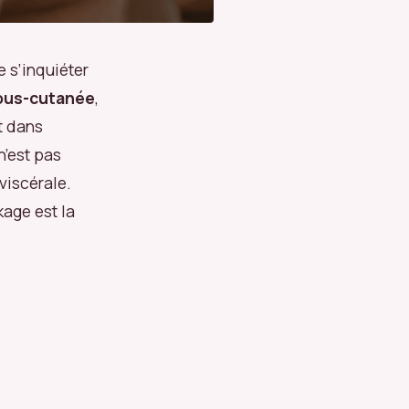
e s’inquiéter
sous-cutanée
,
t dans
n’est pas
viscérale.
age est la