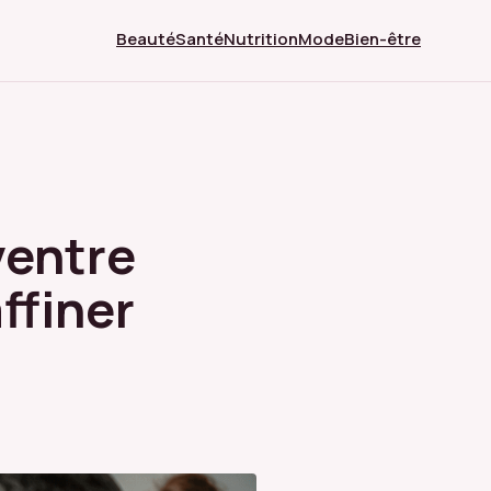
Beauté
Santé
Nutrition
Mode
Bien-être
ventre
affiner