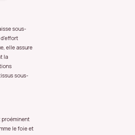
aisse sous-
d'effort
e, elle assure
t la
tions
tissus sous-
t proéminent
omme le foie et