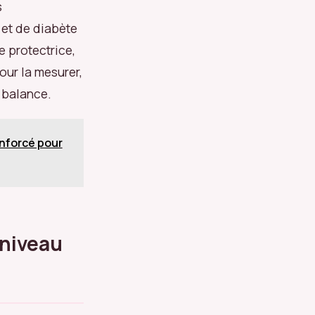
s
 et de diabète
e protectrice,
our la mesurer,
a balance.
enforcé pour
 niveau