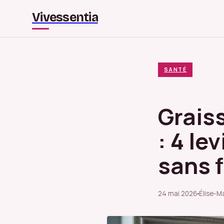
Vivessentia
SANTÉ
Grais
: 4 le
sans 
24 mai 2026
Élise-M
·