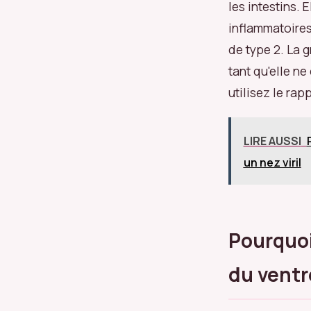
les intestins.
inflammatoires
de type 2. La 
tant qu'elle n
utilisez le rap
LIRE AUSSI
un nez viril
Pourquoi
du ventr