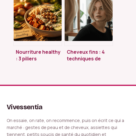
complet pour
préserver et la
choisir le bon
retrouver à tout
parfum
âge
Nourriture healthy
Cheveux fins : 4
: 3 piliers
techniques de
nutritionnels et
coupe et gestes
une méthode
experts pour
concrète pour
décupler votre
reprendre le
volume
contrôle de votre
assiette
Vivessentia
On essaie, on rate, on recommence, puis on écrit ce qui a
marché : gestes de peau et de cheveux, assiettes qui
tiennent, petits soucis de santé du quotidien et