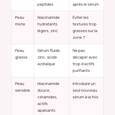
peptides
après le sérum
Peau
Niacinamide,
Éviter les
mixte
hydratants
textures trop
légers, zinc
grasses sur la
zone T
Peau
Sérum fluide,
Ne pas
grasse
zinc, acide
décaper avec
azélaïque
trop d’actifs
purifiants
Peau
Niacinamide
Introduire un
sensible
douce,
seul nouveau
céramides,
sérum à la fois
actifs
apaisants