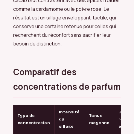
cacao brut contrastent avec des épices froides
comme la cardamome ou le poivre rose. Le
résultat est un sillage enveloppant, tactile, qui
conserve une certaine retenue pour celles qui
recherchent du réconfort sans sacrifier leur
besoin de distinction.
Comparatif des
concentrations de parfum
Intensité
Usage
Type de
Tenue
du
recom
concentration
moyenne
sillage
en 20