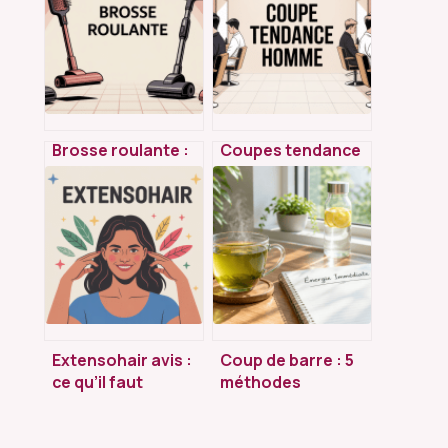
Brosse roulante :
Coupes tendance
comment choisir le
homme : les
bon modèle pour
meilleures idées
vos besoins
pour changer de
style sans faux
pas
Extensohair avis :
Coup de barre : 5
ce qu’il faut
méthodes
vraiment savoir
naturelles pour
avant d’acheter
retrouver de