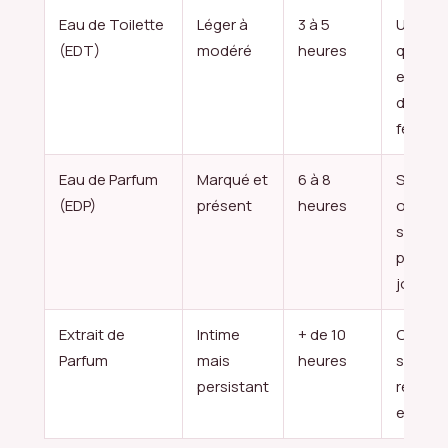
Eau de Toilette
Léger à
3 à 5
Usage
(EDT)
modéré
heures
quotidi
enviro
de trava
fermés.
Eau de Parfum
Marqué et
6 à 8
Signat
(EDP)
présent
heures
olfacti
standa
polyva
jour/soi
Extrait de
Intime
+ de 10
Occasi
Parfum
mais
heures
spécial
persistant
recher
emprein