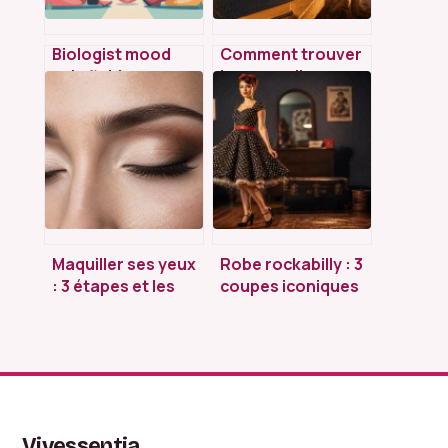
Biologist mood
Comment trouver
avis fiables : ce
le sommeil
qu’il faut vraiment
rapidement : 3
savoir avant
méthodes
d’essayer
naturelles pour
s’endormir sans
effort
Maquiller ses yeux
Robe rockabilly : 3
: 3 étapes et les
coupes iconiques
bons outils pour
et l’astuce du
un regard
jupon pour une
structuré
silhouette parfaite
Vivessentia