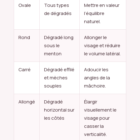
Ovale
Tous types
Mettre en valeur
de dégradés
l’équilibre
naturel.
Rond
Dégradé long
Allonger le
sous le
visage et réduire
menton
le volume latéral.
Carré
Dégradé effilé
Adoucir les
et mèches
angles de la
souples
mâchoire.
Allongé
Dégradé
Élargir
horizontal sur
visuellement le
les côtés
visage pour
casser la
verticalité.