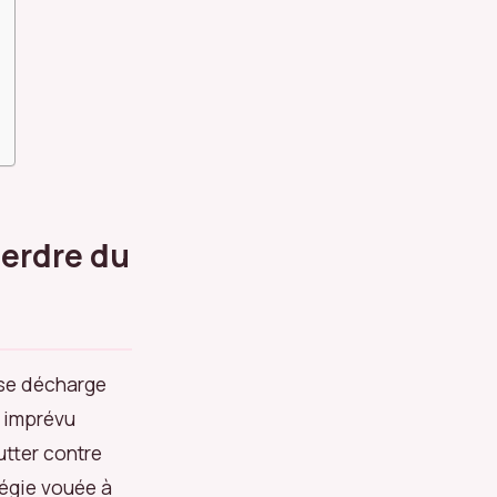
perdre du
 se décharge
e imprévu
utter contre
tégie vouée à