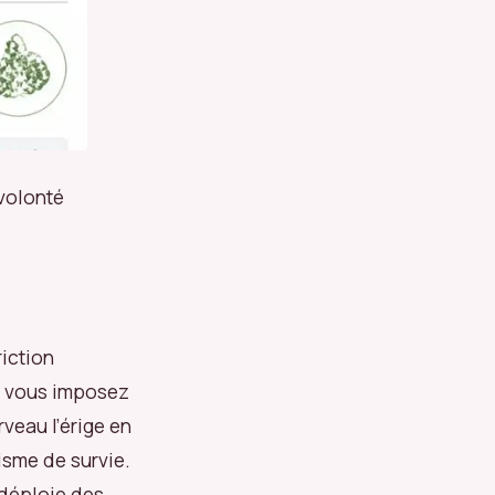
volonté
riction
us vous imposez
rveau l’érige en
isme de survie.
 déploie des