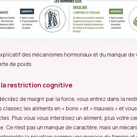
xplicatif des mécanismes hormonaux et du manque de 
erte de poids
la restriction cognitive
écidez de maigrir par la force, vous entrez dans la rest
s classez les aliments en « bons » et « mauvais » et vo
ctes. Plus vous vous interdisez un aliment, plus votre ce
ue. Ce n’est pas un manque de caractère, mais un mécan
interprète la privation comme une menace de famine et