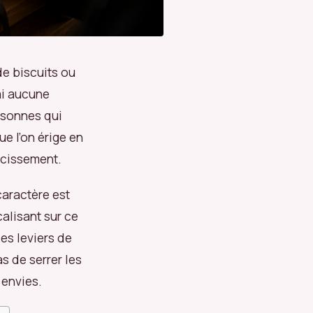
de biscuits ou
ai aucune
ersonnes qui
ue l’on érige en
ncissement.
caractère est
alisant sur ce
les leviers de
as de serrer les
 envies.