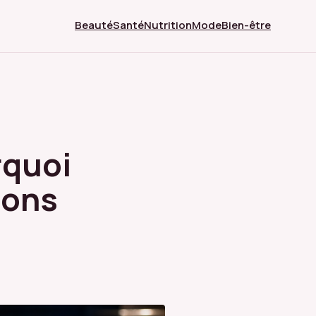
Beauté
Santé
Nutrition
Mode
Bien-être
rquoi
ions