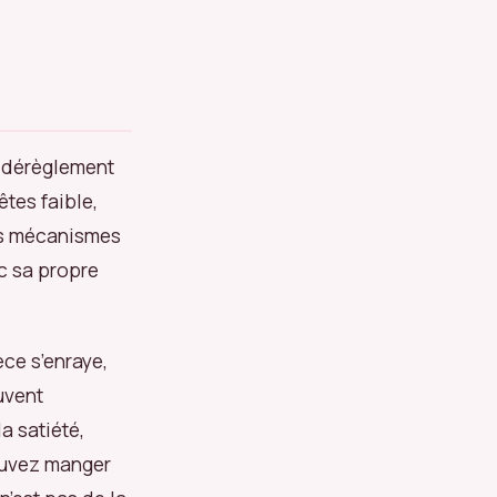
 dérèglement
tes faible,
es mécanismes
c sa propre
ce s’enraye,
uvent
a satiété,
pouvez manger