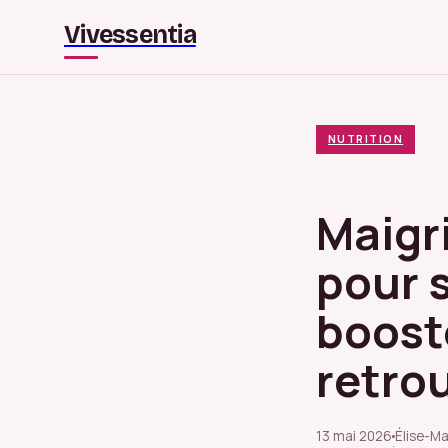
Vivessentia
NUTRITION
Maigri
pour s
boost
retro
13 mai 2026
Élise-Ma
·