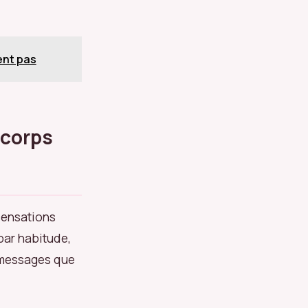
ent pas
 corps
sensations
par habitude,
s messages que