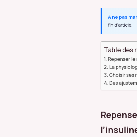
A ne pas ma
fin d’article.
Table des 
Repenser le r
La physiolog
Choisir ses 
Des ajusteme
Repenser
l’insulin