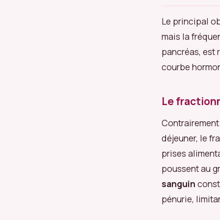
Le principal ob
mais la fréquen
pancréas, est
courbe hormona
Le fraction
Contrairement à
déjeuner, le fr
prises alimenta
poussent au gr
sanguin
consta
pénurie, limita