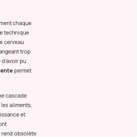
ement chaque
ne technique
le cerveau
mangeant trop
 d’avoir pu
lente
permet
une cascade
es aliments,
uissance et
ont
i rend obsolète