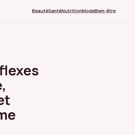
Beauté
Santé
Nutrition
Mode
Bien-être
éflexes
,
et
rme