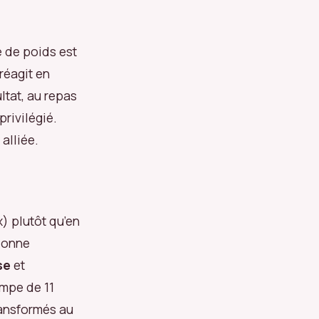
 de poids est
réagit en
ltat, au repas
privilégié.
 alliée.
) plutôt qu’en
 donne
se
et
ompe de 11
ransformés au