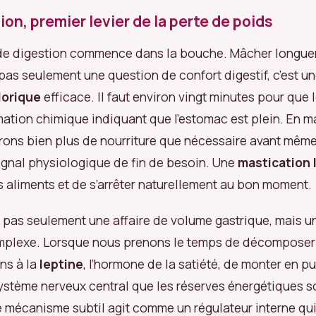
ion, premier levier de la perte de poids
de digestion commence dans la bouche. Mâcher longu
pas seulement une question de confort digestif, c’est u
lorique
efficace. Il faut environ vingt minutes pour que 
rmation chimique indiquant que l’estomac est plein. En 
érons bien plus de nourriture que nécessaire avant même
ignal physiologique de fin de besoin. Une
mastication 
s aliments et de s’arrêter naturellement au bon moment.
st pas seulement une affaire de volume gastrique, mais 
plexe. Lorsque nous prenons le temps de décomposer l
ns à la
leptine
, l’hormone de la satiété, de monter en p
système nerveux central que les réserves énergétiques s
e mécanisme subtil agit comme un régulateur interne qu