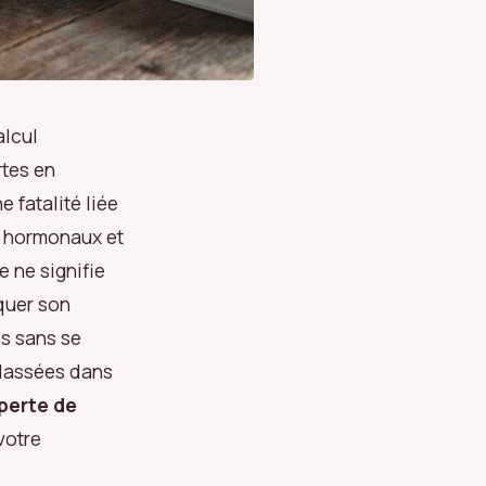
alcul
rtes en
e fatalité liée
s hormonaux et
e ne signifie
quer son
es sans se
classées dans
perte de
votre