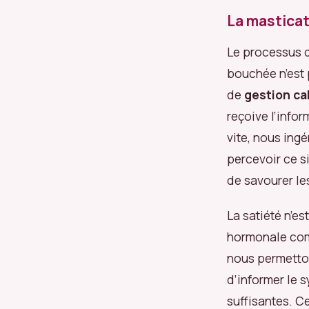
La masticat
Le processus 
bouchée n’est 
de
gestion ca
reçoive l’info
vite, nous ing
percevoir ce s
de savourer le
La satiété n’e
hormonale com
nous permetto
d’informer le 
suffisantes. C