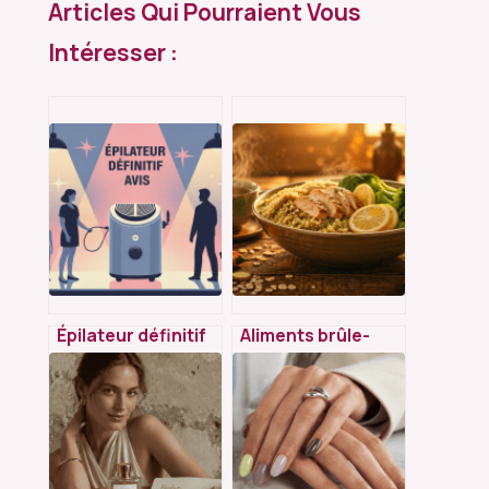
Articles Qui Pourraient Vous
Intéresser :
Épilateur définitif
Aliments brûle-
avis : ce qu’il faut
graisse : comment
vraiment savoir
stimuler votre
avant d’acheter
métabolisme,
limiter le stockage
et optimiser votre
satiété ?