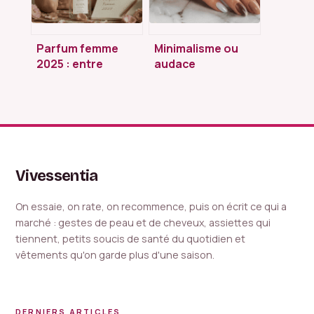
Parfum femme
Minimalisme ou
2025 : entre
audace
innovation durable
chromatique : 3
et retour à
effets texturés et
l’essentiel,
4 couleurs phares
comment choisir
pour vos ongles
votre signature ?
Vivessentia
On essaie, on rate, on recommence, puis on écrit ce qui a
marché : gestes de peau et de cheveux, assiettes qui
tiennent, petits soucis de santé du quotidien et
vêtements qu'on garde plus d'une saison.
DERNIERS ARTICLES