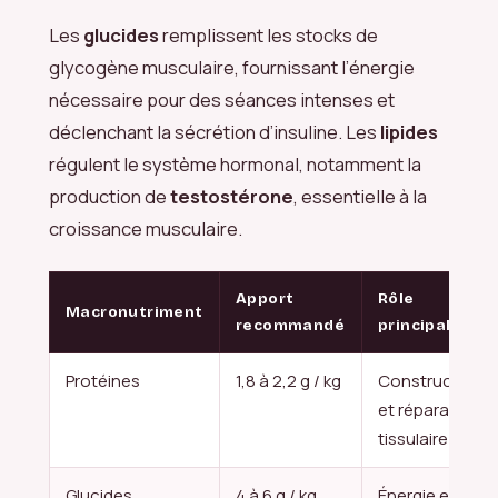
Les
glucides
remplissent les stocks de
glycogène musculaire, fournissant l’énergie
nécessaire pour des séances intenses et
déclenchant la sécrétion d’insuline. Les
lipides
régulent le système hormonal, notamment la
production de
testostérone
, essentielle à la
croissance musculaire.
Apport
Rôle
Macronutriment
recommandé
principal
Protéines
1,8 à 2,2 g / kg
Construction
et réparation
tissulaire
Glucides
4 à 6 g / kg
Énergie et