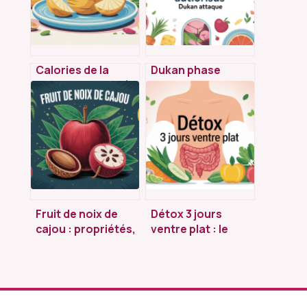
Calories de la
Dukan phase
pomme de terre à
d’attaque : liste
l’eau : valeurs,
complète des 72
portions et impact
aliments autorisés
minceur
Fruit de noix de
Détox 3 jours
cajou : propriétés,
ventre plat : le
bienfaits et
guide complet
usages au
pour alléger votre
quotidien
silhouette