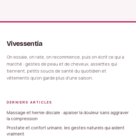
guide complet
catégories à
pour alléger votre
bannir pour
silhouette
stabiliser votre
glycémie
Vivessentia
On essaie, on rate, on recommence, puis on écrit ce qui a
marché : gestes de peau et de cheveux, assiettes qui
tiennent, petits soucis de santé du quotidien et
vêtements qu'on garde plus d'une saison.
DERNIERS ARTICLES
Massage et hernie discale : apaiser la douleur sans aggraver
la compression
Prostate et confort urinaire, les gestes naturels qui aident
vraiment