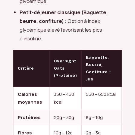
glycémique.
Petit-déjeuner classique (Baguette,
beurre, confiture) :
Option à index
glycémique élevé favorisant les pics
d’insuline.
Baguette,
Overnight
Beurre,
Critère
Oats
Confiture +
(Protéiné)
Jus
Calories
350 – 450
550 – 650 kcal
moyennes
kcal
Protéines
20g – 30g
8g – 10g
Fibres
10g – 12g
2g – 3g