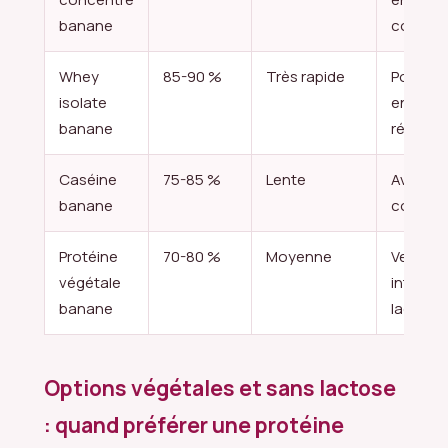
banane
collatio
Whey
85-90 %
Très rapide
Post-
isolate
entraîn
banane
régime s
Caséine
75-85 %
Lente
Avant le
banane
couche
Protéine
70-80 %
Moyenne
Vegan,
végétale
intolér
banane
lactose
Options végétales et sans lactose
: quand préférer une protéine