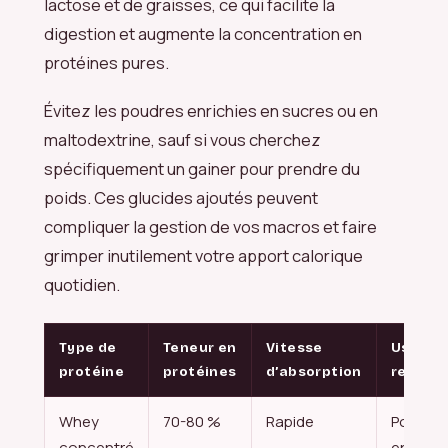
lactose et de graisses, ce qui facilite la
digestion et augmente la concentration en
protéines pures.
Évitez les poudres enrichies en sucres ou en
maltodextrine, sauf si vous cherchez
spécifiquement un gainer pour prendre du
poids. Ces glucides ajoutés peuvent
compliquer la gestion de vos macros et faire
grimper inutilement votre apport calorique
quotidien.
Type de
Teneur en
Vitesse
Usage
protéine
protéines
d’absorption
recom
Whey
70-80 %
Rapide
Post-
concentré
entraîn