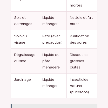
mortes
Sols et
Liquide
Nettoie et fait
carrelages
ménager
briller
Soin du
Pâte (avec
Purification
visage
précaution)
des pores
Dégraissage
Liquide ou
Dissout les
cuisine
pâte
graisses
ménagère
cuites
Jardinage
Liquide
Insecticide
ménager
naturel
(pucerons)