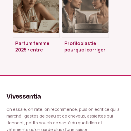
pour bien choisir
avant d’acheter
Parfum femme
Profiloplastie :
2025 : entre
pourquoi corriger
innovation durable
le menton pour
et retour à
réussir sa
l’essentiel,
rhinoplastie ?
comment choisir
votre signature ?
Vivessentia
On essaie, on rate, on recommence, puis on écrit ce qui a
marché : gestes de peau et de cheveux, assiettes qui
tiennent, petits soucis de santé du quotidien et
vêtements qu'on garde plus d'une saison.