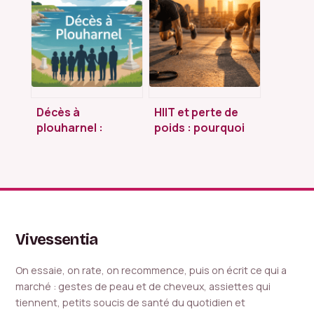
alternatives
soulager et éviter
sérieuses
que ça revienne
Décès à
HIIT et perte de
plouharnel :
poids : pourquoi
démarches,
une fréquence
hommages et
excessive bloque
informations
vos résultats
locales
essentielles
Vivessentia
On essaie, on rate, on recommence, puis on écrit ce qui a
marché : gestes de peau et de cheveux, assiettes qui
tiennent, petits soucis de santé du quotidien et