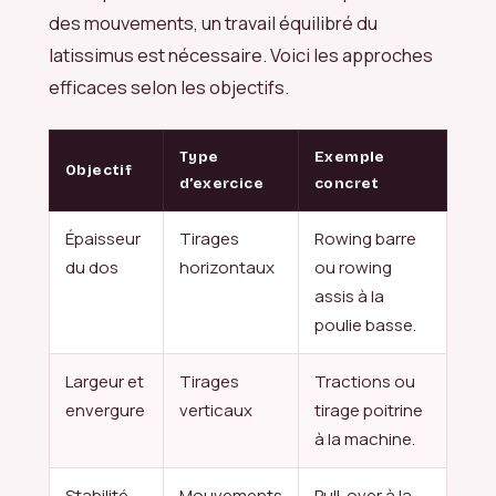
des mouvements, un travail équilibré du
latissimus est nécessaire. Voici les approches
efficaces selon les objectifs.
Type
Exemple
Objectif
d’exercice
concret
Épaisseur
Tirages
Rowing barre
du dos
horizontaux
ou rowing
assis à la
poulie basse.
Largeur et
Tirages
Tractions ou
envergure
verticaux
tirage poitrine
à la machine.
Stabilité
Mouvements
Pull-over à la