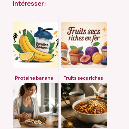
Intéresser :
Protéine banane :
Fruits secs riches
bienfaits, usages
en fer : lesquels
et recettes pour
choisir et
optimiser vos
comment les
apports
consommer