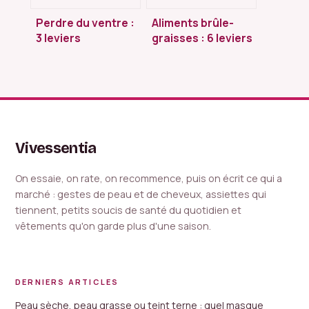
Perdre du ventre :
Aliments brûle-
3 leviers
graisses : 6 leviers
alimentaires pour
nutritionnels pour
déstocker la
accélérer votre
graisse viscérale
métabolisme
sans s’affamer
Vivessentia
On essaie, on rate, on recommence, puis on écrit ce qui a
marché : gestes de peau et de cheveux, assiettes qui
tiennent, petits soucis de santé du quotidien et
vêtements qu'on garde plus d'une saison.
DERNIERS ARTICLES
Peau sèche, peau grasse ou teint terne : quel masque