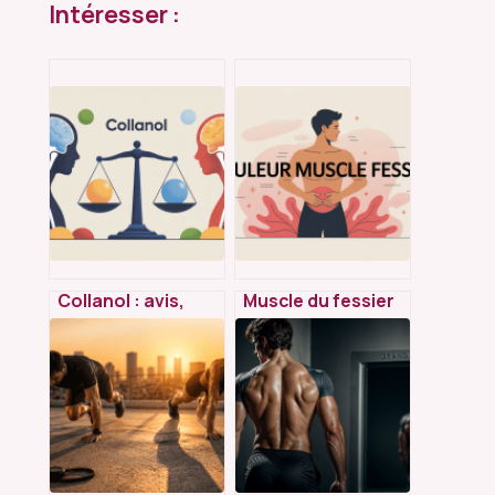
Intéresser :
Collanol : avis,
Muscle du fessier
composition,
douleur :
efficacité réelle et
comprendre,
alternatives
soulager et éviter
sérieuses
que ça revienne