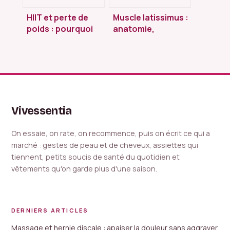
HIIT et perte de
Muscle latissimus :
poids : pourquoi
anatomie,
une fréquence
fonctions et
excessive bloque
renforcement du
vos résultats
grand dorsal
Vivessentia
On essaie, on rate, on recommence, puis on écrit ce qui a
marché : gestes de peau et de cheveux, assiettes qui
tiennent, petits soucis de santé du quotidien et
vêtements qu'on garde plus d'une saison.
DERNIERS ARTICLES
Massage et hernie discale : apaiser la douleur sans aggraver