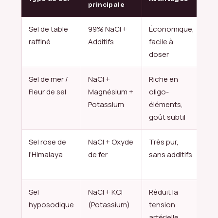
principale
Sel de table
99% NaCl +
Économique,
Add
raffiné
Additifs
facile à
ab
doser
mi
Sel de mer /
NaCl +
Riche en
Ri
Fleur de sel
Magnésium +
oligo-
po
Potassium
éléments,
mi
goût subtil
Sel rose de
NaCl + Oxyde
Très pur,
Plu
l’Himalaya
de fer
sans additifs
im
du
Sel
NaCl + KCl
Réduit la
Co
hyposodique
(Potassium)
tension
pou
artérielle
go